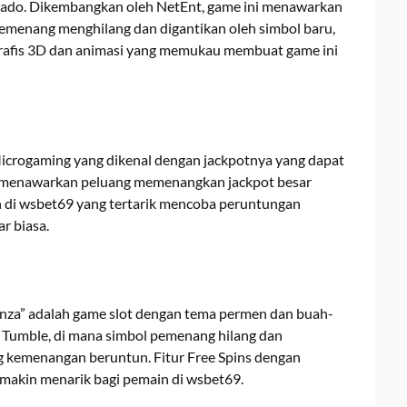
rado.
Dikembangkan oleh NetEnt, game ini menawarkan
 pemenang menghilang dan digantikan oleh simbol baru,
rafis 3D dan animasi yang memukau membuat game ini
Microgaming yang dikenal dengan jackpotnya yang dapat
ni menawarkan peluang memenangkan jackpot besar
 di wsbet69 yang tertarik mencoba peruntungan
r biasa.
nza” adalah game slot dengan tema permen dan buah-
 Tumble, di mana simbol pemenang hilang dan
ng kemenangan beruntun.
Fitur Free Spins dengan
akin menarik bagi pemain di wsbet69.