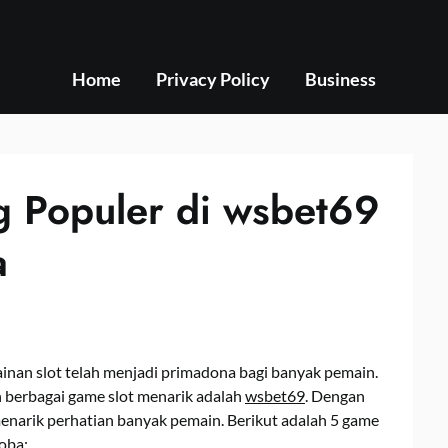
Home
Privacy Policy
Business
g Populer di wsbet69
a
ainan slot telah menjadi primadona bagi banyak pemain.
 berbagai game slot menarik adalah
wsbet69
.
Dengan
menarik perhatian banyak pemain.
Berikut adalah 5 game
oba: