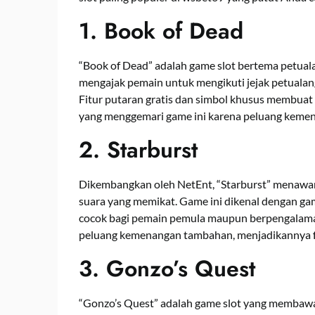
1. Book of Dead
“Book of Dead” adalah game slot bertema petua
mengajak pemain untuk mengikuti jejak petualan
Fitur putaran gratis dan simbol khusus membuat
yang menggemari game ini karena peluang kemen
2. Starburst
Dikembangkan oleh NetEnt, “Starburst” menawarka
suara yang memikat.
Game ini dikenal dengan g
cocok bagi pemain pemula maupun berpengalam
peluang kemenangan tambahan, menjadikannya fa
3. Gonzo’s Quest
“Gonzo’s Quest” adalah game slot yang membawa