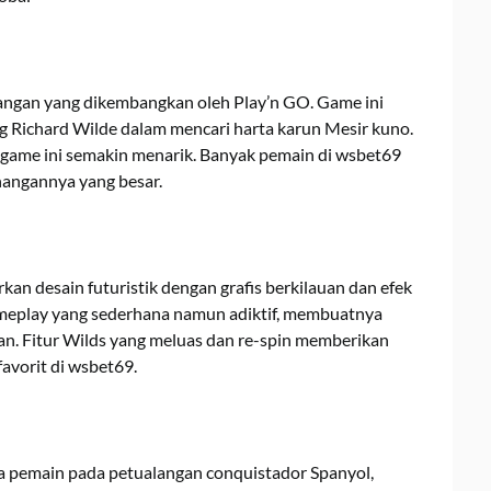
langan yang dikembangkan oleh Play’n GO.
Game ini
g Richard Wilde dalam mencari harta karun Mesir kuno.
 game ini semakin menarik.
Banyak pemain di wsbet69
angannya yang besar.
n desain futuristik dengan grafis berkilauan dan efek
ameplay yang sederhana namun adiktif, membuatnya
an.
Fitur Wilds yang meluas dan re-spin memberikan
vorit di wsbet69.
 pemain pada petualangan conquistador Spanyol,