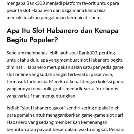
mengapa Bank303 menjadi platform favorit untuk para
pecinta slot Habanero dan bagaimana kamu bisa
memaksimalkan pengalaman bermain di sana.
Apa Itu Slot Habanero dan Kenapa
Begitu Populer?
Sebelum membahas lebih jauh soal Bank303, penting
untuk tahu dulu apa yang membuat slot Habanero begitu
diminati. Habanero merupakan salah satu penyedia game
slot online yang sudah sangat terkenal di pasar Asia,
termasuk Indonesia. Mereka dikenal dengan koleksi game
yang punya tema unik, grafis menarik, serta fitur bonus
yang variatif dan menguntungkan.
Istilah “slot Habanero gacor” sendiri sering dipakai oleh
para pemain untuk menggambarkan game-game slot dari
Habanero yang sedang memberikan kemenangan
beruntun atau payout besar dalam waktu singkat. Pemain