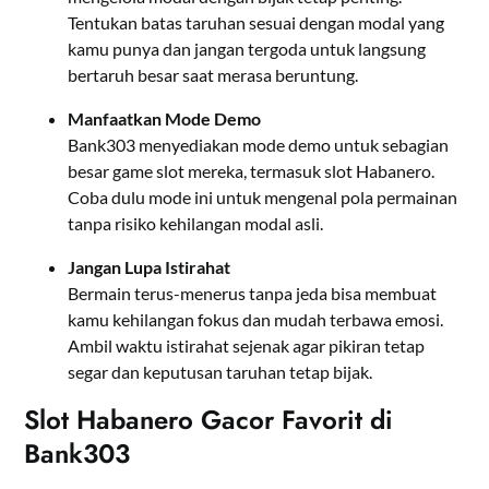
Tentukan batas taruhan sesuai dengan modal yang
kamu punya dan jangan tergoda untuk langsung
bertaruh besar saat merasa beruntung.
Manfaatkan Mode Demo
Bank303 menyediakan mode demo untuk sebagian
besar game slot mereka, termasuk slot Habanero.
Coba dulu mode ini untuk mengenal pola permainan
tanpa risiko kehilangan modal asli.
Jangan Lupa Istirahat
Bermain terus-menerus tanpa jeda bisa membuat
kamu kehilangan fokus dan mudah terbawa emosi.
Ambil waktu istirahat sejenak agar pikiran tetap
segar dan keputusan taruhan tetap bijak.
Slot Habanero Gacor Favorit di
Bank303