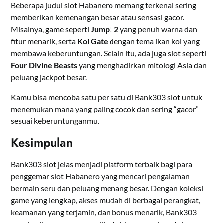
Beberapa judul slot Habanero memang terkenal sering
memberikan kemenangan besar atau sensasi gacor.
Misalnya, game seperti
Jump! 2
yang penuh warna dan
fitur menarik, serta
Koi Gate
dengan tema ikan koi yang
membawa keberuntungan. Selain itu, ada juga slot seperti
Four Divine Beasts
yang menghadirkan mitologi Asia dan
peluang jackpot besar.
Kamu bisa mencoba satu per satu di Bank303 slot untuk
menemukan mana yang paling cocok dan sering “gacor”
sesuai keberuntunganmu.
Kesimpulan
Bank303 slot jelas menjadi platform terbaik bagi para
penggemar slot Habanero yang mencari pengalaman
bermain seru dan peluang menang besar. Dengan koleksi
game yang lengkap, akses mudah di berbagai perangkat,
keamanan yang terjamin, dan bonus menarik, Bank303