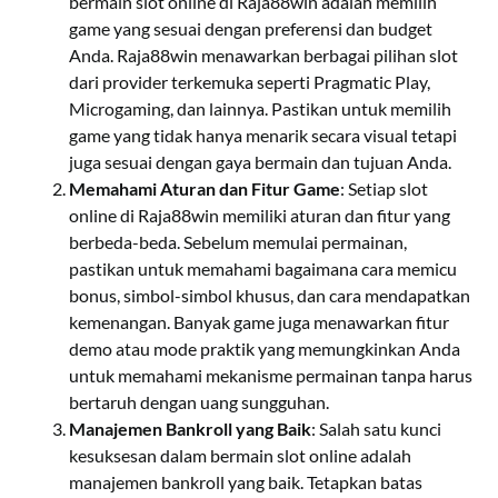
bermain slot online di Raja88win adalah memilih
game yang sesuai dengan preferensi dan budget
Anda. Raja88win menawarkan berbagai pilihan slot
dari provider terkemuka seperti Pragmatic Play,
Microgaming, dan lainnya. Pastikan untuk memilih
game yang tidak hanya menarik secara visual tetapi
juga sesuai dengan gaya bermain dan tujuan Anda.
Memahami Aturan dan Fitur Game
: Setiap slot
online di Raja88win memiliki aturan dan fitur yang
berbeda-beda. Sebelum memulai permainan,
pastikan untuk memahami bagaimana cara memicu
bonus, simbol-simbol khusus, dan cara mendapatkan
kemenangan. Banyak game juga menawarkan fitur
demo atau mode praktik yang memungkinkan Anda
untuk memahami mekanisme permainan tanpa harus
bertaruh dengan uang sungguhan.
Manajemen Bankroll yang Baik
: Salah satu kunci
kesuksesan dalam bermain slot online adalah
manajemen bankroll yang baik. Tetapkan batas