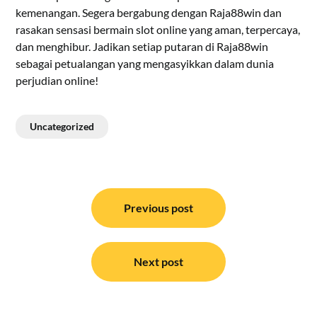
kemenangan. Segera bergabung dengan Raja88win dan
rasakan sensasi bermain slot online yang aman, terpercaya,
dan menghibur. Jadikan setiap putaran di Raja88win
sebagai petualangan yang mengasyikkan dalam dunia
perjudian online!
Uncategorized
Post
navigation
Previous post
Next post