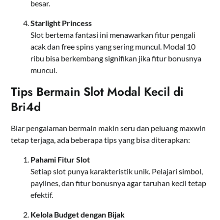
besar.
Starlight Princess
Slot bertema fantasi ini menawarkan fitur pengali
acak dan free spins yang sering muncul. Modal 10
ribu bisa berkembang signifikan jika fitur bonusnya
muncul.
Tips Bermain Slot Modal Kecil di
Bri4d
Biar pengalaman bermain makin seru dan peluang maxwin
tetap terjaga, ada beberapa tips yang bisa diterapkan:
Pahami Fitur Slot
Setiap slot punya karakteristik unik. Pelajari simbol,
paylines, dan fitur bonusnya agar taruhan kecil tetap
efektif.
Kelola Budget dengan Bijak