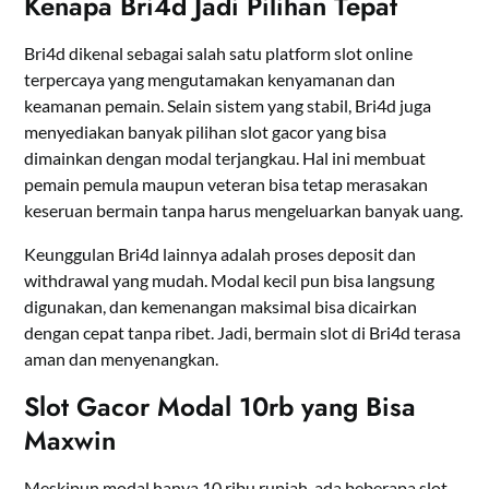
Kenapa Bri4d Jadi Pilihan Tepat
Bri4d dikenal sebagai salah satu platform slot online
terpercaya yang mengutamakan kenyamanan dan
keamanan pemain. Selain sistem yang stabil, Bri4d juga
menyediakan banyak pilihan slot gacor yang bisa
dimainkan dengan modal terjangkau. Hal ini membuat
pemain pemula maupun veteran bisa tetap merasakan
keseruan bermain tanpa harus mengeluarkan banyak uang.
Keunggulan Bri4d lainnya adalah proses deposit dan
withdrawal yang mudah. Modal kecil pun bisa langsung
digunakan, dan kemenangan maksimal bisa dicairkan
dengan cepat tanpa ribet. Jadi, bermain slot di Bri4d terasa
aman dan menyenangkan.
Slot Gacor Modal 10rb yang Bisa
Maxwin
Meskipun modal hanya 10 ribu rupiah, ada beberapa slot