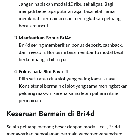
Jangan habiskan modal 10 ribu sekaligus. Bagi
menjadi beberapa putaran agar bisa lebih lama
menikmati permainan dan meningkatkan peluang
bonus muncul.
Manfaatkan Bonus Bri4d
Bri4d sering memberikan bonus deposit, cashback,
dan free spin. Bonus ini bisa membantu modal kecil
berkembang lebih cepat.
Fokus pada Slot Favorit
Pilih satu atau dua slot yang paling kamu kuasai.
Konsistensi bermain di slot yang sama meningkatkan
peluang maxwin karena kamu lebih paham ritme
permainan.
Keseruan Bermain di Bri4d
Selain peluang menang besar dengan modal kecil, Bri4d
menawarkan pengalaman bermain yang menyenangkan: