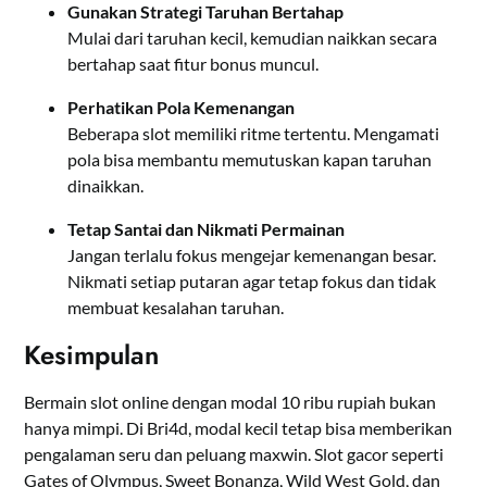
Gunakan Strategi Taruhan Bertahap
Mulai dari taruhan kecil, kemudian naikkan secara
bertahap saat fitur bonus muncul.
Perhatikan Pola Kemenangan
Beberapa slot memiliki ritme tertentu. Mengamati
pola bisa membantu memutuskan kapan taruhan
dinaikkan.
Tetap Santai dan Nikmati Permainan
Jangan terlalu fokus mengejar kemenangan besar.
Nikmati setiap putaran agar tetap fokus dan tidak
membuat kesalahan taruhan.
Kesimpulan
Bermain slot online dengan modal 10 ribu rupiah bukan
hanya mimpi. Di Bri4d, modal kecil tetap bisa memberikan
pengalaman seru dan peluang maxwin. Slot gacor seperti
Gates of Olympus, Sweet Bonanza, Wild West Gold, dan