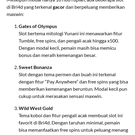
di Bri4d yang terkenal
gacor
dan berpeluang memberikan
maxwin:
Gates of Olympus
Slot bertema mitologi Yunani ini menawarkan fitur
Tumble, free spins, dan pengali acak hingga x500.
Dengan modal kecil, pemain masih bisa memicu
bonus dan meraih kemenangan besar.
Sweet Bonanza
Slot dengan tema permen dan buah ini terkenal
dengan fitur “Pay Anywhere” dan free spins yang bisa
memberikan kemenangan beruntun. Modal kecil pun
cukup untuk merasakan sensasi maxwin.
Wild West Gold
Tema koboi dan fitur pengali acak membuat slot ini
favorit di Bri4d. Dengan taruhan minimal, pemain
bisa memanfaatkan free spins untuk peluang menang