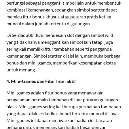
berfungsi sebagai pengganti simbol lain untuk membentuk
kombinasi kemenangan, sedangkan simbol scatter dapat
memicu fitur bonus khusus atau putaran gratis ketika
muncul dalam jumlah tertentu di gulungan.
Di Serdadu88, JDB mendesain slot dengan simbol wild
yang tidak hanya menggantikan simbol lain tetapi juga
sering kali memiliki fitur tambahan seperti pengganda
kemenangan. Simbol scatter, di sisi lain, membuka berbagai
bonus dan mini-games, memberikan kesempatan ekstra
untuk menang.
4. Mini-Games dan Fitur Interaktif
Mini-games adalah fitur bonus yang menawarkan
pengalaman bermain tambahan di luar putaran gulungan
biasa. Mini-games sering kali berupa permainan tambahan
yang dapat diakses ketika simbol tertentu muncul di layar.
Mini-games ini dapat menawarkan hadiah instan atau
peluang untuk memenangkan hadiah besar dengan