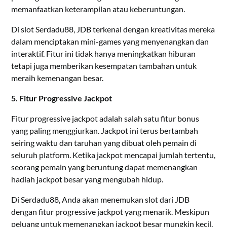
memanfaatkan keterampilan atau keberuntungan.
Di slot Serdadu88, JDB terkenal dengan kreativitas mereka
dalam menciptakan mini-games yang menyenangkan dan
interaktif. Fitur ini tidak hanya meningkatkan hiburan
tetapi juga memberikan kesempatan tambahan untuk
meraih kemenangan besar.
5. Fitur Progressive Jackpot
Fitur progressive jackpot adalah salah satu fitur bonus
yang paling menggiurkan. Jackpot ini terus bertambah
seiring waktu dan taruhan yang dibuat oleh pemain di
seluruh platform. Ketika jackpot mencapai jumlah tertentu,
seorang pemain yang beruntung dapat memenangkan
hadiah jackpot besar yang mengubah hidup.
Di Serdadu88, Anda akan menemukan slot dari JDB
dengan fitur progressive jackpot yang menarik. Meskipun
peluang untuk memenangkan jackpot besar mungkin kecil,