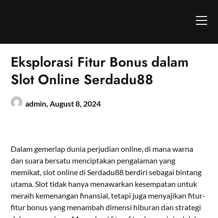
Skip
to
content
Eksplorasi Fitur Bonus dalam
Slot Online Serdadu88
admin,
August 8, 2024
Dalam gemerlap dunia perjudian online, di mana warna
dan suara bersatu menciptakan pengalaman yang
memikat, slot online di Serdadu88 berdiri sebagai bintang
utama. Slot tidak hanya menawarkan kesempatan untuk
meraih kemenangan finansial, tetapi juga menyajikan fitur-
fitur bonus yang menambah dimensi hiburan dan strategi