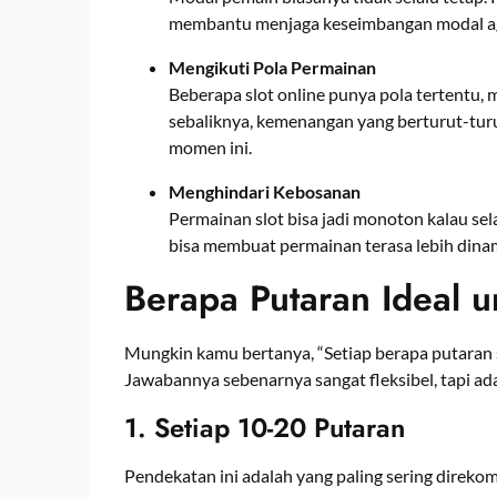
membantu menjaga keseimbangan modal aga
Mengikuti Pola Permainan
Beberapa slot online punya pola tertentu,
sebaliknya, kemenangan yang berturut-t
momen ini.
Menghindari Kebosanan
Permainan slot bisa jadi monoton kalau se
bisa membuat permainan terasa lebih din
Berapa Putaran Ideal 
Mungkin kamu bertanya, “Setiap berapa putaran
Jawabannya sebenarnya sangat fleksibel, tapi a
1.
Setiap 10-20 Putaran
Pendekatan ini adalah yang paling sering dire