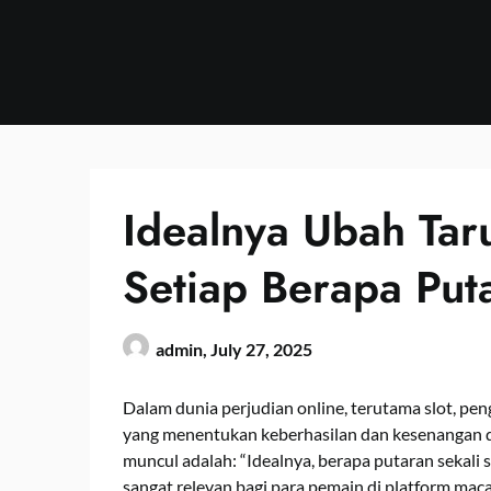
Skip
to
content
Idealnya Ubah Ta
Setiap Berapa Put
admin,
July 27, 2025
Dalam dunia perjudian online, terutama slot, pen
yang menentukan keberhasilan dan kesenangan d
muncul adalah: “Idealnya, berapa putaran sekali
sangat relevan bagi para pemain di platform
mac