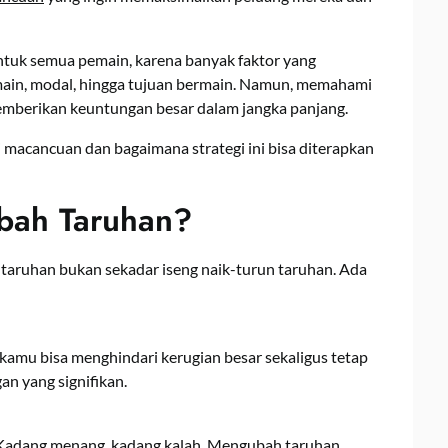
ntuk semua pemain, karena banyak faktor yang
main, modal, hingga tujuan bermain. Namun, memahami
mberikan keuntungan besar dalam jangka panjang.
i macancuan dan bagaimana strategi ini bisa diterapkan
bah Taruhan?
aruhan bukan sekadar iseng naik-turun taruhan. Ada
amu bisa menghindari kerugian besar sekaligus tetap
 yang signifikan.
. Kadang menang, kadang kalah. Mengubah taruhan