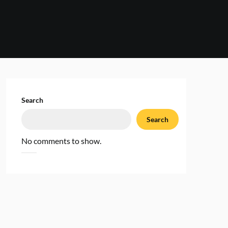
Search
Search
No comments to show.