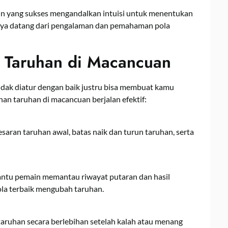
in yang sukses mengandalkan intuisi untuk menentukan
anya datang dari pengalaman dan pemahaman pola
 Taruhan di Macancuan
dak diatur dengan baik justru bisa membuat kamu
han taruhan di macancuan berjalan efektif:
saran taruhan awal, batas naik dan turun taruhan, serta
ntu pemain memantau riwayat putaran dan hasil
la terbaik mengubah taruhan.
ruhan secara berlebihan setelah kalah atau menang