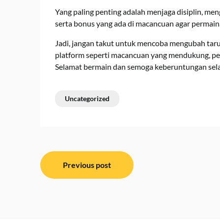
Yang paling penting adalah menjaga disiplin, me
serta bonus yang ada di macancuan agar permai
Jadi, jangan takut untuk mencoba mengubah taruh
platform seperti macancuan yang mendukung, pe
Selamat bermain dan semoga keberuntungan sela
Uncategorized
Post
Previous post
navigation