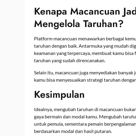
Kenapa Macancuan Jadi
Mengelola Taruhan?
Platform macancuan menawarkan berbagai kemu
taruhan dengan baik. Antarmuka yang mudah digun
keamanan yang terpercaya, membuat kamu bisa 
taruhan yang sudah direncanakan.
Selain itu, macancuan juga menyediakan banyak jen
kamu bisa menyesuaikan strategi taruhan dengan 
Kesimpulan
Idealnya, mengubah taruhan di macancuan bukan so
gaya bermain dan modal kamu. Mengubah taruha
untuk pemula, sementara pemain berpengalaman 
berdasarkan modal dan hasil putaran.