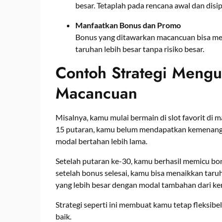
besar. Tetaplah pada rencana awal dan disip
Manfaatkan Bonus dan Promo
Bonus yang ditawarkan macancuan bisa m
taruhan lebih besar tanpa risiko besar.
Contoh Strategi Mengu
Macancuan
Misalnya, kamu mulai bermain di slot favorit di
15 putaran, kamu belum mendapatkan kemenanga
modal bertahan lebih lama.
Setelah putaran ke-30, kamu berhasil memicu 
setelah bonus selesai, kamu bisa menaikkan ta
yang lebih besar dengan modal tambahan dari ke
Strategi seperti ini membuat kamu tetap fleksibe
baik.