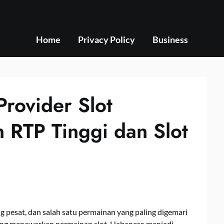
Home
Privacy Policy
Business
Provider Slot
 RTP Tinggi dan Slot
ng pesat, dan salah satu permainan yang paling digemari
 yang menawarkan permainan slot, Habanero menjadi