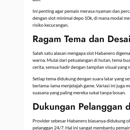
Ini penting agar pemain merasa nyaman dan perca
dengan slot minimal depo 10k, di mana modal me
risiko kecurangan.
Ragam Tema dan Desai
Salah satu alasan mengapa slot Habanero digemar
warna. Mulai dari petualangan di hutan, tema bua
cerita, semua hadir dengan tampilan visual yang
Setiap tema didukung dengan suara latar yang s
berlama-lama menjelajah game. Variasi ini juga 
suasana yang paling mereka sukai tanpa bosan.
Dukungan Pelanggan d
Provider sebesar Habanero biasanya didukung ol
pelanggan 24/7. Hal ini sangat membantu pemai