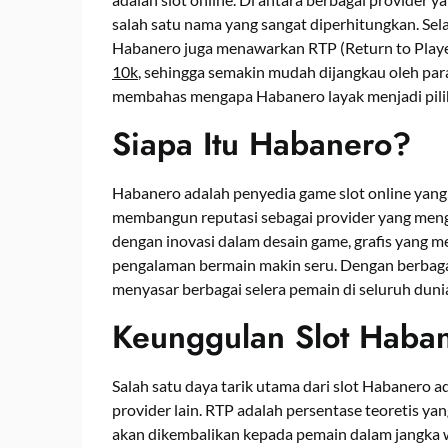
salah satu nama yang sangat diperhitungkan. Sela
Habanero juga menawarkan RTP (Return to Play
10k
, sehingga semakin mudah dijangkau oleh para
membahas mengapa Habanero layak menjadi pilihan
Siapa Itu Habanero?
Habanero adalah penyedia game slot online yang 
membangun reputasi sebagai provider yang mengha
dengan inovasi dalam desain game, grafis yang me
pengalaman bermain makin seru. Dengan berba
menyasar berbagai selera pemain di seluruh duni
Keunggulan Slot Haba
Salah satu daya tarik utama dari slot Habanero 
provider lain. RTP adalah persentase teoretis y
akan dikembalikan kepada pemain dalam jangka w