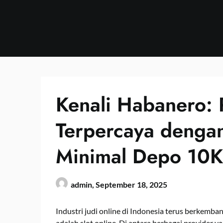
Skip
to
content
Kenali Habanero: 
Terpercaya dengan
Minimal Depo 10K
admin,
September 18, 2025
Industri judi online di Indonesia terus berkemba
adalah slot online. Di antara berbagai provider