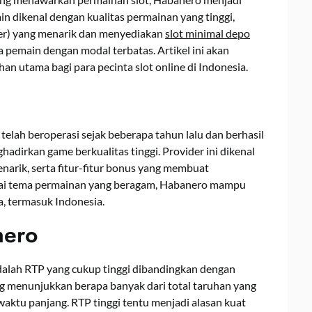
in dikenal dengan kualitas permainan yang tinggi,
er) yang menarik dan menyediakan
slot minimal depo
 pemain dengan modal terbatas. Artikel ini akan
 utama bagi para pecinta slot online di Indonesia.
telah beroperasi sejak beberapa tahun lalu dan berhasil
dirkan game berkualitas tinggi. Provider ini dikenal
narik, serta fitur-fitur bonus yang membuat
gai tema permainan yang beragam, Habanero mampu
a, termasuk Indonesia.
nero
adalah RTP yang cukup tinggi dibandingkan dengan
ang menunjukkan berapa banyak dari total taruhan yang
aktu panjang. RTP tinggi tentu menjadi alasan kuat