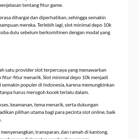
penjelasan tentang fitur game.
asa dihargai dan diperhatikan, sehingga semakin
puan mereka. Terlebih lagi, slot minimal depo 10k
oba dulu sebelum berkomitmen dengan modal yang
ah satu provider slot terpercaya yang menawarkan
 fitur-fitur menarik. Slot minimal depo 10k menjadi
i semakin populer di Indonesia, karena memungkinkan
 tanpa harus merogoh kocek terlalu dalam.
kses, keamanan, tema menarik, serta dukungan
ikan pilihan utama bagi para pecinta slot online, baik
.
ng menyenangkan, transparan, dan ramah di kantong,