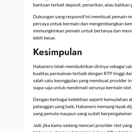
bantuan terkait deposit, penarikan, atau bahkan 
Dukungan yang responsif ini membuat pemain mer
percaya untuk bermain dan mengembangkan kemam
memungkinkan pemain untuk bertanya dan menc
lebih besar.
Kesimpulan
Habanero telah membuktikan dirinya sebagai sal
kualitas permainan terbaik dengan RTP tinggi dan
salah satu keunggulan yang membuat provider in
siapa saja untuk menikmati serunya bermain slot
Dengan berbagai kelebihan seperti kemudahan a
pelanggan yang baik, Habanero memang layak dijad
yang pemula maupun yang sudah berpengalaman
Jadi, jika kamu sedang mencari provider slot ya