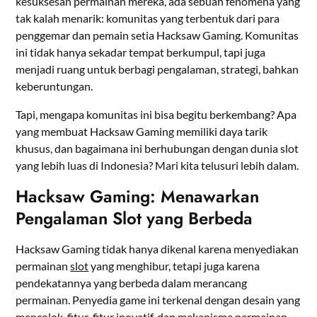
kesuksesan permainan mereka, ada sebuah fenomena yang
tak kalah menarik: komunitas yang terbentuk dari para
penggemar dan pemain setia Hacksaw Gaming. Komunitas
ini tidak hanya sekadar tempat berkumpul, tapi juga
menjadi ruang untuk berbagi pengalaman, strategi, bahkan
keberuntungan.
Tapi, mengapa komunitas ini bisa begitu berkembang? Apa
yang membuat Hacksaw Gaming memiliki daya tarik
khusus, dan bagaimana ini berhubungan dengan dunia slot
yang lebih luas di Indonesia? Mari kita telusuri lebih dalam.
Hacksaw Gaming: Menawarkan
Pengalaman Slot yang Berbeda
Hacksaw Gaming tidak hanya dikenal karena menyediakan
permainan
slot
yang menghibur, tetapi juga karena
pendekatannya yang berbeda dalam merancang
permainan. Penyedia game ini terkenal dengan desain yang
mencolok, fitur-fitur inovatif, dan mekanisme permainan