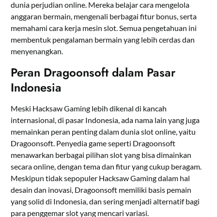
dunia perjudian online. Mereka belajar cara mengelola
anggaran bermain, mengenali berbagai fitur bonus, serta
memahami cara kerja mesin slot. Semua pengetahuan ini
membentuk pengalaman bermain yang lebih cerdas dan
menyenangkan.
Peran Dragoonsoft dalam Pasar
Indonesia
Meski Hacksaw Gaming lebih dikenal di kancah
internasional, di pasar Indonesia, ada nama lain yang juga
memainkan peran penting dalam dunia slot online, yaitu
Dragoonsoft. Penyedia game seperti Dragoonsoft
menawarkan berbagai pilihan slot yang bisa dimainkan
secara online, dengan tema dan fitur yang cukup beragam.
Meskipun tidak sepopuler Hacksaw Gaming dalam hal
desain dan inovasi, Dragoonsoft memiliki basis pemain
yang solid di Indonesia, dan sering menjadi alternatif bagi
para penggemar slot yang mencari variasi.