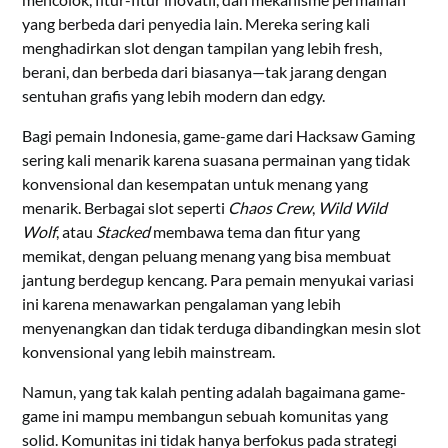
yang berbeda dari penyedia lain. Mereka sering kali
menghadirkan slot dengan tampilan yang lebih fresh,
berani, dan berbeda dari biasanya—tak jarang dengan
sentuhan grafis yang lebih modern dan edgy.
Bagi pemain Indonesia, game-game dari Hacksaw Gaming
sering kali menarik karena suasana permainan yang tidak
konvensional dan kesempatan untuk menang yang
menarik. Berbagai slot seperti
Chaos Crew
,
Wild Wild
Wolf
, atau
Stacked
membawa tema dan fitur yang
memikat, dengan peluang menang yang bisa membuat
jantung berdegup kencang. Para pemain menyukai variasi
ini karena menawarkan pengalaman yang lebih
menyenangkan dan tidak terduga dibandingkan mesin slot
konvensional yang lebih mainstream.
Namun, yang tak kalah penting adalah bagaimana game-
game ini mampu membangun sebuah komunitas yang
solid. Komunitas ini tidak hanya berfokus pada strategi