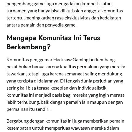
pengembang game juga mengadakan kompetisi atau
turnamen yang hanya bisa diikuti oleh anggota komunitas
tertentu, meningkatkan rasa eksklusivitas dan kedekatan
antara pemain dan penyedia game.
Mengapa Komunitas Ini Terus
Berkembang?
Komunitas penggemar Hacksaw Gaming berkembang
pesat bukan hanya karena kualitas permainan yang mereka
tawarkan, tetapi juga karena semangat saling mendukung
yang tercipta di dalamnya. Di tengah dunia perjudian yang
sering kali bisa terasa kesepian dan individualistik,
komunitas ini menjadi oasis bagi mereka yang ingin merasa
lebih terhubung, baik dengan pemain lain maupun dengan
permainan itu sendiri.
Bergabung dengan komunitas ini juga memberikan pemain
kesempatan untuk memperluas wawasan mereka dalam