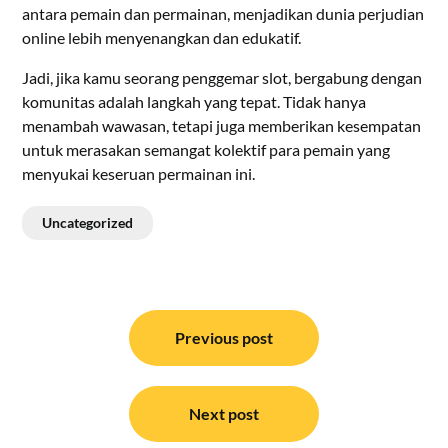
antara pemain dan permainan, menjadikan dunia perjudian
online lebih menyenangkan dan edukatif.
Jadi, jika kamu seorang penggemar slot, bergabung dengan
komunitas adalah langkah yang tepat. Tidak hanya
menambah wawasan, tetapi juga memberikan kesempatan
untuk merasakan semangat kolektif para pemain yang
menyukai keseruan permainan ini.
Uncategorized
Post
navigation
Previous post
Next post