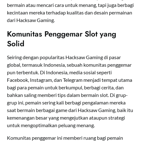
bermain atau mencari cara untuk menang, tapi juga berbagi
kecintaan mereka terhadap kualitas dan desain permainan
dari Hacksaw Gaming.
Komunitas Penggemar Slot yang
Solid
Seiring dengan popularitas Hacksaw Gaming di pasar
global, termasuk Indonesia, sebuah komunitas penggemar
pun terbentuk. Di Indonesia, media sosial seperti
Facebook, Instagram, dan Telegram menjadi tempat utama
bagi para pemain untuk berkumpul, berbagi cerita, dan
bahkan saling memberi tips dalam bermain slot. Di grup-
grup ini, pemain sering kali berbagi pengalaman mereka
saat bermain berbagai game dari Hacksaw Gaming, baik itu
kemenangan besar yang mengejutkan ataupun strategi
untuk mengoptimalkan peluang menang.
Komunitas penggemar ini memberi ruang bagi pemain