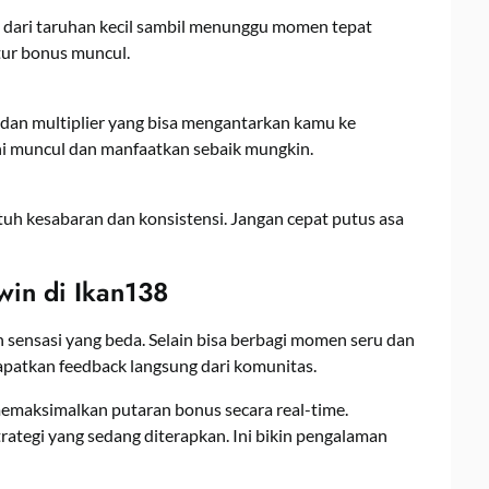
ai dari taruhan kecil sambil menunggu momen tepat
tur bonus muncul.
s dan multiplier yang bisa mengantarkan kamu ke
ni muncul dan manfaatkan sebaik mungkin.
uh kesabaran dan konsistensi. Jangan cepat putus asa
win di Ikan138
 sensasi yang beda. Selain bisa berbagi momen seru dan
atkan feedback langsung dari komunitas.
memaksimalkan putaran bonus secara real-time.
rategi yang sedang diterapkan. Ini bikin pengalaman