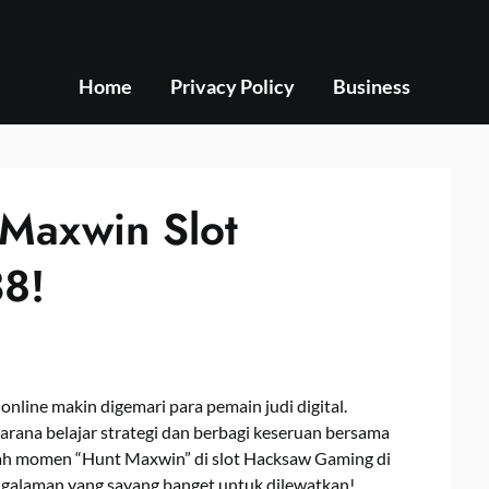
Home
Privacy Policy
Business
 Maxwin Slot
38!
 online makin digemari para pemain judi digital.
 sarana belajar strategi dan berbagi keseruan bersama
alah momen “Hunt Maxwin” di slot Hacksaw Gaming di
engalaman yang sayang banget untuk dilewatkan!