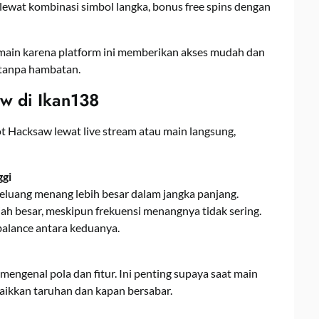
lewat kombinasi simbol langka, bonus free spins dengan
main karena platform ini memberikan akses mudah dan
tanpa hambatan.
w di Ikan138
t Hacksaw lewat live stream atau main langsung,
ggi
 peluang menang lebih besar dalam jangka panjang.
iah besar, meskipun frekuensi menangnya tidak sering.
lance antara keduanya.
ngenal pola dan fitur. Ini penting supaya saat main
aikkan taruhan dan kapan bersabar.