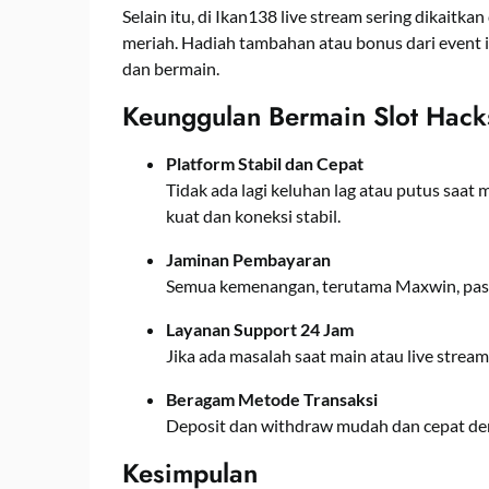
Selain itu, di Ikan138 live stream sering dikaitk
meriah. Hadiah tambahan atau bonus dari event in
dan bermain.
Keunggulan Bermain Slot Hack
Platform Stabil dan Cepat
Tidak ada lagi keluhan lag atau putus saat
kuat dan koneksi stabil.
Jaminan Pembayaran
Semua kemenangan, terutama Maxwin, pasti
Layanan Support 24 Jam
Jika ada masalah saat main atau live stre
Beragam Metode Transaksi
Deposit dan withdraw mudah dan cepat den
Kesimpulan