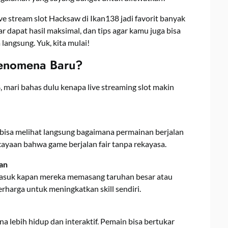
ive stream slot Hacksaw di Ikan138 jadi favorit banyak
 dapat hasil maksimal, dan tips agar kamu juga bisa
langsung. Yuk, kita mulai!
 Fenomena Baru?
ari bahas dulu kenapa live streaming slot makin
 bisa melihat langsung bagaimana permainan berjalan
cayaan bahwa game berjalan fair tanpa rekayasa.
man
masuk kapan mereka memasang taruhan besar atau
erharga untuk meningkatkan skill sendiri.
 lebih hidup dan interaktif. Pemain bisa bertukar