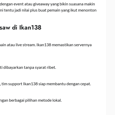
an dengan event atau giveaway yang bikin suasana makin
i tentu jadi nilai plus buat pemain yang ikut menonton
saw di Ikan138
 main atau live stream. Ikan138 memastikan servernya
 dibayarkan tanpa syarat ribet.
am, tim support Ikan138 siap membantu dengan cepat.
gan berbagai pilihan metode lokal.