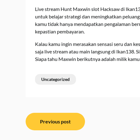
Live stream Hunt Maxwin slot Hacksaw di Ikan138
untuk belajar strategi dan meningkatkan peluang
kamu tidak hanya mendapatkan pengalaman berm
kepastian pembayaran.
Kalau kamu ingin merasakan sensasi seru dan kes
saja live stream atau main langsung di Ikan138. Si
Siapa tahu Maxwin berikutnya adalah milik kamu
Uncategorized
Post
Previous post
navigation