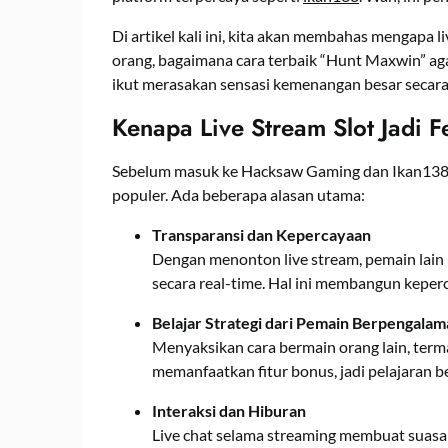
Di artikel kali ini, kita akan membahas mengapa l
orang, bagaimana cara terbaik “Hunt Maxwin” agar
ikut merasakan sensasi kemenangan besar secara 
Kenapa Live Stream Slot Jadi
Sebelum masuk ke Hacksaw Gaming dan Ikan138, m
populer. Ada beberapa alasan utama:
Transparansi dan Kepercayaan
Dengan menonton live stream, pemain lain
secara real-time. Hal ini membangun keper
Belajar Strategi dari Pemain Berpengala
Menyaksikan cara bermain orang lain, ter
memanfaatkan fitur bonus, jadi pelajaran b
Interaksi dan Hiburan
Live chat selama streaming membuat suasana