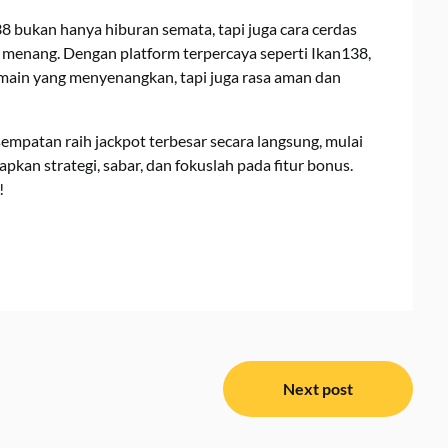
 bukan hanya hiburan semata, tapi juga cara cerdas
 menang. Dengan platform terpercaya seperti Ikan138,
ain yang menyenangkan, tapi juga rasa aman dan
empatan raih jackpot terbesar secara langsung, mulai
apkan strategi, sabar, dan fokuslah pada fitur bonus.
!
Next post