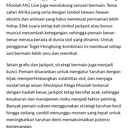
Moolah MG Live juga mendukung sensasi bermain. Tema
safari Afrika yang ceria dengan simbol hewan-hewan
eksotis dan animasi yang halus membuat permainan lebih
hidup. Efek suara setiap kali simbol jackpot atau bonus
muncul menambah ketegangan, sehingga pemain benar-
benar merasa berada di dunia slot yang dinamis. Untuk
penggemar Togel Hongkong, kombinasi ini membuat setiap
sesi bermain lebih seru dan memikat.
Selain grafis dan jackpot, strategi bermain juga menjadi
kunci. Pemain disarankan untuk mengatur taruhan dengan
bijak, mempertimbangkan volatilitas slot, dan menjaga
modal tetap aman. Meskipun Mega Moolah terkenal
dengan hadiah besar, jackpot tetap bersifat acak, sehingga
kesabaran dan manajemen risiko menjadi faktor penting.
Banyak pemain sukses menggunakan strategi taruhan kecil
hingga sedang, sambil menunggu momen yang tepat untuk
meningkatkan taruhan demi memaksimalkan potensi
kemenangan.