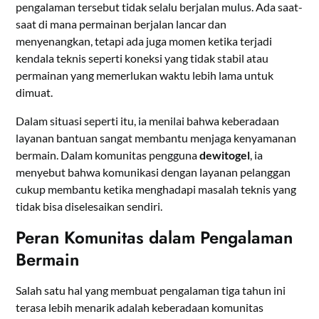
pengalaman tersebut tidak selalu berjalan mulus. Ada saat-
saat di mana permainan berjalan lancar dan
menyenangkan, tetapi ada juga momen ketika terjadi
kendala teknis seperti koneksi yang tidak stabil atau
permainan yang memerlukan waktu lebih lama untuk
dimuat.
Dalam situasi seperti itu, ia menilai bahwa keberadaan
layanan bantuan sangat membantu menjaga kenyamanan
bermain. Dalam komunitas pengguna
dewitogel
, ia
menyebut bahwa komunikasi dengan layanan pelanggan
cukup membantu ketika menghadapi masalah teknis yang
tidak bisa diselesaikan sendiri.
Peran Komunitas dalam Pengalaman
Bermain
Salah satu hal yang membuat pengalaman tiga tahun ini
terasa lebih menarik adalah keberadaan komunitas