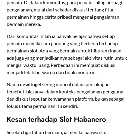
pemain. Di dalam komunitas, para pemain saling berbagi
pengalaman, mulai dari sekadar diskusi tentang fitur
permainan hingga cerita pribadi mengenai pengalaman
bermain mereka.
Dari komunitas inilah ia banyak belajar bahwa setiap
pemain memiliki cara pandang yang berbeda terhadap
permainan slot. Ada yang bermain untuk hiburan ringan,
ada juga yang menjadikannya sebagai aktivitas rutin untuk
mengisi waktu luang. Perbedaan ini membuat diskusi
menjadi lebih berwarna dan tidak monoton.
Nama
dewitogel
sering muncul dalam percakapan
tersebut, biasanya dalam konteks pengalaman pengguna
dan diskusi seputar kenyamanan platform, bukan sebagai
fokus utama permainan itu sendiri.
Kesan terhadap Slot Habanero
Setelah tiga tahun bermain, ia menilai bahwa slot