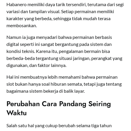
Habanero memiliki daya tarik tersendiri, terutama dari segi
variasi dan tampilan visual. Setiap permainan memiliki
karakter yang berbeda, sehingga tidak mudah terasa
membosankan.
Namun ia juga menyadari bahwa permainan berbasis
digital seperti ini sangat bergantung pada sistem dan
kondisi teknis. Karena itu, pengalaman bermain bisa
berbeda-beda tergantung situasi jaringan, perangkat yang
digunakan, dan faktor lainnya.
Hal ini membuatnya lebih memahami bahwa permainan
slot bukan hanya soal hiburan semata, tetapi juga tentang
bagaimana sistem bekerja di balik layar.
Perubahan Cara Pandang Seiring
Waktu
Salah satu hal yang cukup berubah selama tiga tahun