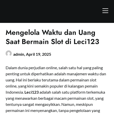
Skip
to
content
Mengelola Waktu dan Uang
Saat Bermain Slot di Leci123
admin,
April 19, 2025
Dalam dunia perjudian online, salah satu hal yang paling
penting untuk diperhatikan adalah manajemen waktu dan
uang. Hal ini berlaku terutama dalam permainan slot
online, yang kini semakin populer di kalangan pemain
Indonesia.
Leci123
adalah salah satu platform terkemuka
yang menawarkan berbagai macam permainan slot, yang
tentunya sangat mengasyikkan. Namun, meskipun
permainan ini menyenangkan, tanpa pengelolaan yang