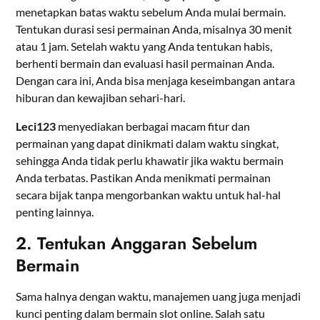
menetapkan batas waktu sebelum Anda mulai bermain.
Tentukan durasi sesi permainan Anda, misalnya 30 menit
atau 1 jam. Setelah waktu yang Anda tentukan habis,
berhenti bermain dan evaluasi hasil permainan Anda.
Dengan cara ini, Anda bisa menjaga keseimbangan antara
hiburan dan kewajiban sehari-hari.
Leci123
menyediakan berbagai macam fitur dan
permainan yang dapat dinikmati dalam waktu singkat,
sehingga Anda tidak perlu khawatir jika waktu bermain
Anda terbatas. Pastikan Anda menikmati permainan
secara bijak tanpa mengorbankan waktu untuk hal-hal
penting lainnya.
2. Tentukan Anggaran Sebelum
Bermain
Sama halnya dengan waktu, manajemen uang juga menjadi
kunci penting dalam bermain slot online. Salah satu