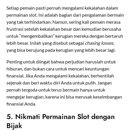
Setiap pemain pasti pernah mengalami kekalahan dalam
permainan slot. Ini adalah bagian dari pengalaman bermain
yang tak terhindarkan. Namun, sering kali pemain merasa
frustrasi setelah kekalahan besar dan kemudian berusaha
untuk “mengembalikan” kerugian mereka dengan bertaruh
lebih besar. Inilah yang disebut sebagai
chasing losses
,
yang bisa berujung pada kerugian yang lebih besar lagi.
Penting untuk diingat bahwa perjudian haruslah untuk
hiburan, dan bukan cara untuk mencari keuntungan
finansial. Jika Anda mengalami kekalahan, berhentilah
sejenak dan beri waktu diri Anda untuk pulih. Jangan
pernah tergoda untuk terus bermain hanya untuk
mengejar kerugian, karena ini bisa merusak keseimbangan
finansial Anda.
5. Nikmati Permainan Slot dengan
Bijak