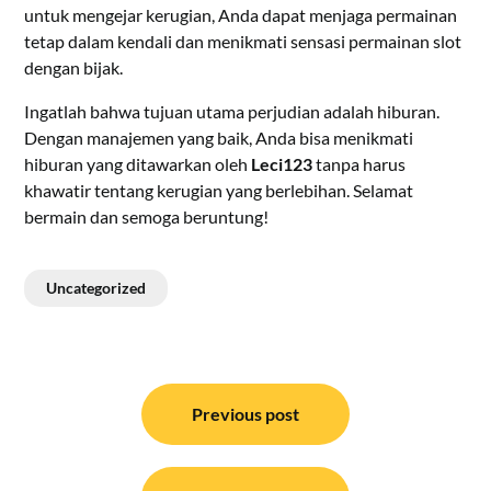
untuk mengejar kerugian, Anda dapat menjaga permainan
tetap dalam kendali dan menikmati sensasi permainan slot
dengan bijak.
Ingatlah bahwa tujuan utama perjudian adalah hiburan.
Dengan manajemen yang baik, Anda bisa menikmati
hiburan yang ditawarkan oleh
Leci123
tanpa harus
khawatir tentang kerugian yang berlebihan. Selamat
bermain dan semoga beruntung!
Uncategorized
Post
navigation
Previous post