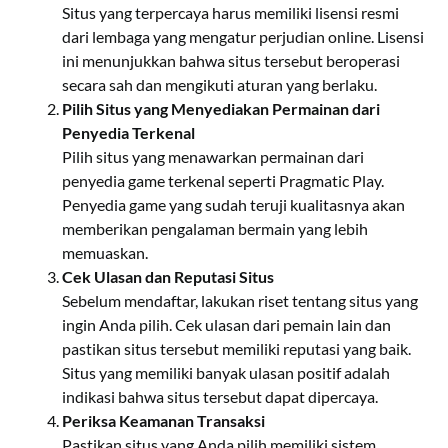
Situs yang terpercaya harus memiliki lisensi resmi
dari lembaga yang mengatur perjudian online. Lisensi
ini menunjukkan bahwa situs tersebut beroperasi
secara sah dan mengikuti aturan yang berlaku.
Pilih Situs yang Menyediakan Permainan dari
Penyedia Terkenal
Pilih situs yang menawarkan permainan dari
penyedia game terkenal seperti Pragmatic Play.
Penyedia game yang sudah teruji kualitasnya akan
memberikan pengalaman bermain yang lebih
memuaskan.
Cek Ulasan dan Reputasi Situs
Sebelum mendaftar, lakukan riset tentang situs yang
ingin Anda pilih. Cek ulasan dari pemain lain dan
pastikan situs tersebut memiliki reputasi yang baik.
Situs yang memiliki banyak ulasan positif adalah
indikasi bahwa situs tersebut dapat dipercaya.
Periksa Keamanan Transaksi
Pastikan situs yang Anda pilih memiliki sistem