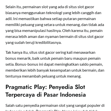
Selain itu, permainan slot yang ada di situs slot gacor
biasanya menggunakan teknologi yang lebih canggih dan
adil. Ini memastikan bahwa setiap putaran permainan
memiliki peluang yang setara untuk menang, dan tidak ada
yang bisa memanipulasi hasilnya. Oleh karena itu, pemain
merasa lebih aman dan nyaman bermain di situs slot gacor
yang sudah teruji kredibilitasnya.
Tak hanya itu, situs slot gacor sering kali menawarkan
bonus menarik, baik untuk pemain baru maupun pemain
setia. Bonus-bonus ini dapat meningkatkan saldo pemain,
memberikan lebih banyak kesempatan untuk bermain, dan
tentunya menambah peluang untuk menang.
Pragmatic Play: Penyedia Slot
Terpercaya di Pasar Indonesia
Salah satu penyedia permainan slot yang sangat populer di