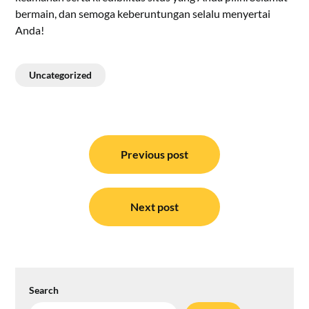
bermain, dan semoga keberuntungan selalu menyertai
Anda!
Uncategorized
Post
navigation
Previous post
Next post
Search