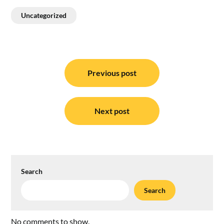
Uncategorized
Post
navigation
Previous post
Next post
Search
Search
No comments to show.