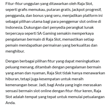
Fitur-fitur unggulan yang ditawarkan oleh Raja Slot,
seperti grafis memukau, putaran gratis, jackpot progresif,
pengganda, dan bonus yang seru, menjadikan platform ini
sebagai pilihan utama bagi para penggemar slot online di
Indonesia. Dukungan dari penyedia perangkat lunak
terpercaya seperti SA Gaming semakin memperkaya
pengalaman bermain di Raja Slot, memastikan setiap
pemain mendapatkan permainan yang berkualitas dan
menghibur.
Dengan berbagai pilihan fitur yang dapat meningkatkan
peluang menang, ditambah dengan pengalaman bermain
yang aman dan nyaman, Raja Slot tidak hanya menawarkan
hiburan, tetapi juga kesempatan untuk meraih
kemenangan besar. Jadi, bagi Anda yang ingin merasakan
sensasi bermain slot online dengan fitur-fitur keren, Raja
Slot adalah tempat yang tepat untuk memulai petualangan
Anda.