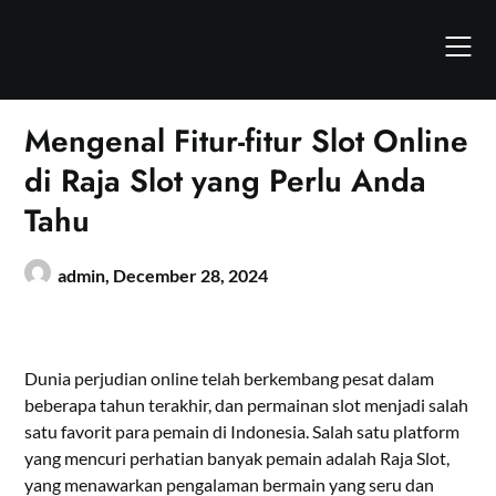
Skip
to
content
Mengenal Fitur-fitur Slot Online
di Raja Slot yang Perlu Anda
Tahu
admin,
December 28, 2024
Dunia perjudian online telah berkembang pesat dalam
beberapa tahun terakhir, dan permainan slot menjadi salah
satu favorit para pemain di Indonesia. Salah satu platform
yang mencuri perhatian banyak pemain adalah Raja Slot,
yang menawarkan pengalaman bermain yang seru dan