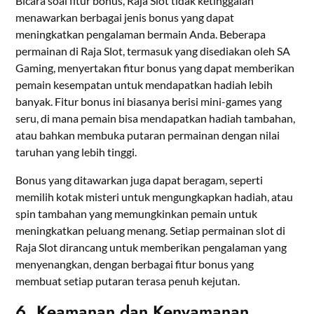
Bicara soal fitur bonus, Raja Slot tidak ketinggalan
menawarkan berbagai jenis bonus yang dapat
meningkatkan pengalaman bermain Anda. Beberapa
permainan di Raja Slot, termasuk yang disediakan oleh SA
Gaming, menyertakan fitur bonus yang dapat memberikan
pemain kesempatan untuk mendapatkan hadiah lebih
banyak. Fitur bonus ini biasanya berisi mini-games yang
seru, di mana pemain bisa mendapatkan hadiah tambahan,
atau bahkan membuka putaran permainan dengan nilai
taruhan yang lebih tinggi.
Bonus yang ditawarkan juga dapat beragam, seperti
memilih kotak misteri untuk mengungkapkan hadiah, atau
spin tambahan yang memungkinkan pemain untuk
meningkatkan peluang menang. Setiap permainan slot di
Raja Slot dirancang untuk memberikan pengalaman yang
menyenangkan, dengan berbagai fitur bonus yang
membuat setiap putaran terasa penuh kejutan.
6. Keamanan dan Kenyamanan