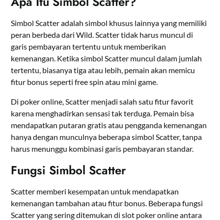
Apa Itu Simbol Scatter?
Simbol Scatter adalah simbol khusus lainnya yang memiliki
peran berbeda dari Wild. Scatter tidak harus muncul di
garis pembayaran tertentu untuk memberikan
kemenangan. Ketika simbol Scatter muncul dalam jumlah
tertentu, biasanya tiga atau lebih, pemain akan memicu
fitur bonus seperti free spin atau mini game.
Di poker online, Scatter menjadi salah satu fitur favorit
karena menghadirkan sensasi tak terduga. Pemain bisa
mendapatkan putaran gratis atau pengganda kemenangan
hanya dengan munculnya beberapa simbol Scatter, tanpa
harus menunggu kombinasi garis pembayaran standar.
Fungsi Simbol Scatter
Scatter memberi kesempatan untuk mendapatkan
kemenangan tambahan atau fitur bonus. Beberapa fungsi
Scatter yang sering ditemukan di slot poker online antara