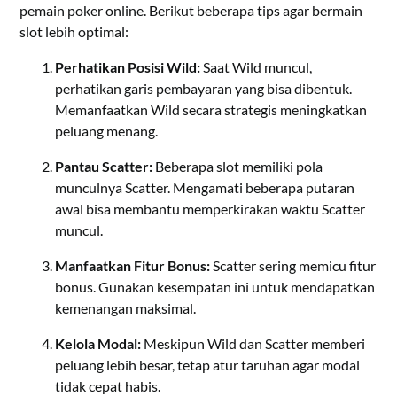
pemain poker online. Berikut beberapa tips agar bermain
slot lebih optimal:
Perhatikan Posisi Wild:
Saat Wild muncul,
perhatikan garis pembayaran yang bisa dibentuk.
Memanfaatkan Wild secara strategis meningkatkan
peluang menang.
Pantau Scatter:
Beberapa slot memiliki pola
munculnya Scatter. Mengamati beberapa putaran
awal bisa membantu memperkirakan waktu Scatter
muncul.
Manfaatkan Fitur Bonus:
Scatter sering memicu fitur
bonus. Gunakan kesempatan ini untuk mendapatkan
kemenangan maksimal.
Kelola Modal:
Meskipun Wild dan Scatter memberi
peluang lebih besar, tetap atur taruhan agar modal
tidak cepat habis.