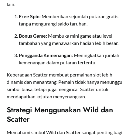
lain:
Free Spin:
Memberikan sejumlah putaran gratis
tanpa mengurangi saldo taruhan.
Bonus Game:
Membuka mini game atau level
tambahan yang menawarkan hadiah lebih besar.
Pengganda Kemenangan:
Meningkatkan jumlah
kemenangan dalam putaran tertentu.
Keberadaan Scatter membuat permainan slot lebih
dinamis dan menantang. Pemain tidak hanya menunggu
simbol biasa, tetapi juga mengincar Scatter untuk
mendapatkan kejutan menyenangkan.
Strategi Menggunakan Wild dan
Scatter
Memahami simbol Wild dan Scatter sangat penting bagi