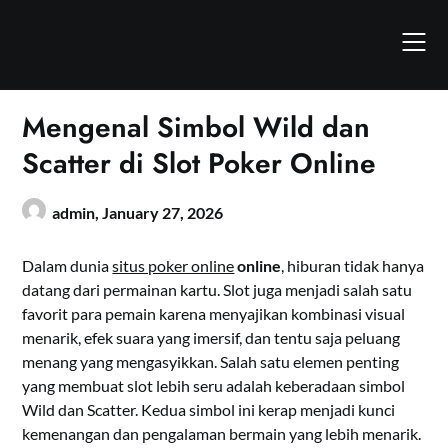
Skip
to
content
Mengenal Simbol Wild dan
Scatter di Slot Poker Online
admin,
January 27, 2026
Dalam dunia
situs poker online
online
, hiburan tidak hanya
datang dari permainan kartu. Slot juga menjadi salah satu
favorit para pemain karena menyajikan kombinasi visual
menarik, efek suara yang imersif, dan tentu saja peluang
menang yang mengasyikkan. Salah satu elemen penting
yang membuat slot lebih seru adalah keberadaan simbol
Wild dan Scatter. Kedua simbol ini kerap menjadi kunci
kemenangan dan pengalaman bermain yang lebih menarik.