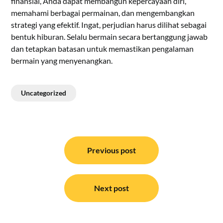
finansial, Anda dapat membangun kepercayaan diri,
memahami berbagai permainan, dan mengembangkan
strategi yang efektif.
Ingat, perjudian harus dilihat sebagai
bentuk hiburan.
Selalu bermain secara bertanggung jawab
dan tetapkan batasan untuk memastikan pengalaman
bermain yang menyenangkan.
Uncategorized
Post
navigation
Previous post
Next post