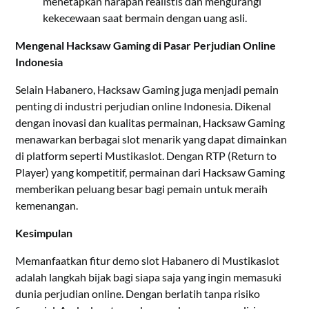
menetapkan harapan realistis dan mengurangi
kekecewaan saat bermain dengan uang asli.
Mengenal Hacksaw Gaming di Pasar Perjudian Online
Indonesia
Selain Habanero,
Hacksaw Gaming juga menjadi pemain
penting di industri perjudian online Indonesia.
Dikenal
dengan inovasi dan kualitas permainan, Hacksaw Gaming
menawarkan berbagai slot menarik yang dapat dimainkan
di platform seperti Mustikaslot.
Dengan RTP (Return to
Player) yang kompetitif, permainan dari Hacksaw Gaming
memberikan peluang besar bagi pemain untuk meraih
kemenangan.
Kesimpulan
Memanfaatkan fitur demo slot Habanero di Mustikaslot
adalah langkah bijak bagi siapa saja yang ingin memasuki
dunia perjudian online.
Dengan berlatih tanpa risiko