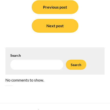
Post
navigation
Previous post
Next post
Search
Search
No comments to show.