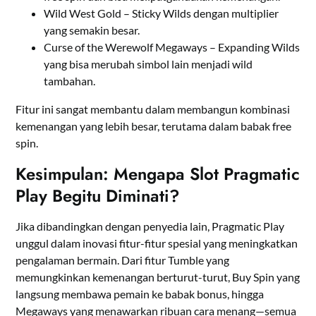
Wild West Gold – Sticky Wilds dengan multiplier
yang semakin besar.
Curse of the Werewolf Megaways – Expanding Wilds
yang bisa merubah simbol lain menjadi wild
tambahan.
Fitur ini sangat membantu dalam membangun kombinasi
kemenangan yang lebih besar, terutama dalam babak free
spin.
Kesimpulan: Mengapa Slot Pragmatic
Play Begitu Diminati?
Jika dibandingkan dengan penyedia lain, Pragmatic Play
unggul dalam inovasi fitur-fitur spesial yang meningkatkan
pengalaman bermain. Dari fitur Tumble yang
memungkinkan kemenangan berturut-turut, Buy Spin yang
langsung membawa pemain ke babak bonus, hingga
Megaways yang menawarkan ribuan cara menang—semua