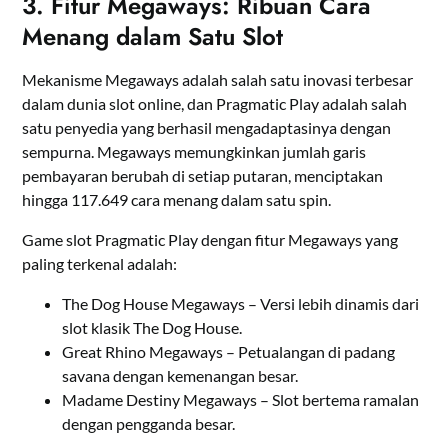
3. Fitur Megaways: Ribuan Cara
Menang dalam Satu Slot
Mekanisme Megaways adalah salah satu inovasi terbesar
dalam dunia slot online, dan Pragmatic Play adalah salah
satu penyedia yang berhasil mengadaptasinya dengan
sempurna. Megaways memungkinkan jumlah garis
pembayaran berubah di setiap putaran, menciptakan
hingga 117.649 cara menang dalam satu spin.
Game slot Pragmatic Play dengan fitur Megaways yang
paling terkenal adalah:
The Dog House Megaways – Versi lebih dinamis dari
slot klasik The Dog House.
Great Rhino Megaways – Petualangan di padang
savana dengan kemenangan besar.
Madame Destiny Megaways – Slot bertema ramalan
dengan pengganda besar.