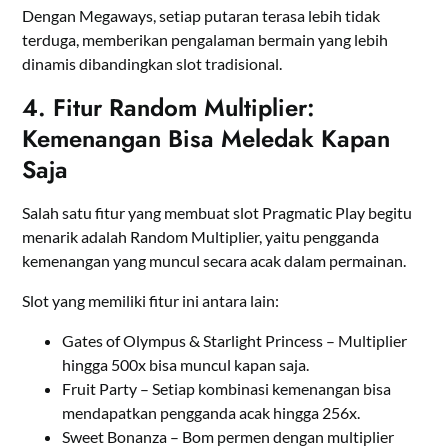
Dengan Megaways, setiap putaran terasa lebih tidak
terduga, memberikan pengalaman bermain yang lebih
dinamis dibandingkan slot tradisional.
4. Fitur Random Multiplier:
Kemenangan Bisa Meledak Kapan
Saja
Salah satu fitur yang membuat slot Pragmatic Play begitu
menarik adalah Random Multiplier, yaitu pengganda
kemenangan yang muncul secara acak dalam permainan.
Slot yang memiliki fitur ini antara lain:
Gates of Olympus & Starlight Princess – Multiplier
hingga 500x bisa muncul kapan saja.
Fruit Party – Setiap kombinasi kemenangan bisa
mendapatkan pengganda acak hingga 256x.
Sweet Bonanza – Bom permen dengan multiplier