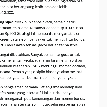
ambahan, sementara multiplier meningkatkan nilai
ian bisa berlangsung lebih lama dan lebih
p10.000.
ng bijak
. Meskipun deposit kecil, pemain harus
ermain lebih lama. Misalnya, deposit Rp10.000 bisa
ran Rp500. Strategi ini membantu mengamati tren
kesempatan lebih banyak untuk memicu fitur bonus.
tuk merasakan sensasi gacor harian tanpa stres.
sangat dibutuhkan. Banyak pemain tergoda untuk
t kemenangan kecil, padahal ini bisa menghabiskan
nekankan kesabaran untuk menunggu momen optimal,
ncana. Pemain yang disiplin biasanya akan melihat
dikan pengalaman bermain lebih menyenangkan.
kan pengalaman bermain. Setiap game menampilkan
fek suara yang interaktif. Hal ini tidak hanya
ain mengamati pola kemenangan dan momen bonus.
cor harian terasa lebih hidup, sehingga pemain bisa