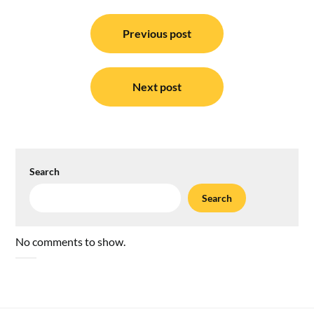
Post
navigation
Previous post
Next post
Search
Search
No comments to show.