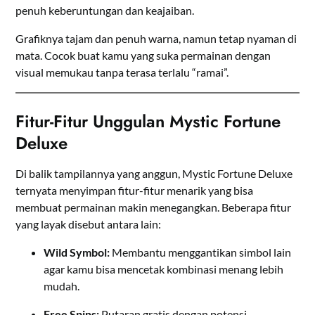
penuh keberuntungan dan keajaiban.
Grafiknya tajam dan penuh warna, namun tetap nyaman di
mata. Cocok buat kamu yang suka permainan dengan
visual memukau tanpa terasa terlalu “ramai”.
Fitur-Fitur Unggulan Mystic Fortune
Deluxe
Di balik tampilannya yang anggun, Mystic Fortune Deluxe
ternyata menyimpan fitur-fitur menarik yang bisa
membuat permainan makin menegangkan. Beberapa fitur
yang layak disebut antara lain:
Wild Symbol:
Membantu menggantikan simbol lain
agar kamu bisa mencetak kombinasi menang lebih
mudah.
Free Spins:
Putaran gratis dengan potensi