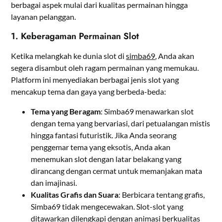
berbagai aspek mulai dari kualitas permainan hingga
layanan pelanggan.
1. Keberagaman Permainan Slot
Ketika melangkah ke dunia slot di
simba69
, Anda akan
segera disambut oleh ragam permainan yang memukau.
Platform ini menyediakan berbagai jenis slot yang
mencakup tema dan gaya yang berbeda-beda:
Tema yang Beragam
: Simba69 menawarkan slot
dengan tema yang bervariasi, dari petualangan mistis
hingga fantasi futuristik. Jika Anda seorang
penggemar tema yang eksotis, Anda akan
menemukan slot dengan latar belakang yang
dirancang dengan cermat untuk memanjakan mata
dan imajinasi.
Kualitas Grafis dan Suara
: Berbicara tentang grafis,
Simba69 tidak mengecewakan. Slot-slot yang
ditawarkan dilengkapi dengan animasi berkualitas