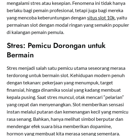
mengalami stres atau kesepian. Fenomena ini tidak hanya
berlaku bagi pemain profesional, tetapi juga bagi mereka
yang mencoba keberuntungan dengan
situs slot 10k
, yaitu
permainan slot dengan modal ringan yang semakin populer
di kalangan pemain pemula.
Stres: Pemicu Dorongan untuk
Bermain
Stres menjadi salah satu pemicu utama seseorang merasa
terdorong untuk bermain slot. Kehidupan modern penuh
dengan tekanan: pekerjaan yang menumpuk, target
finansial, hingga dinamika sosial yang kadang membuat
kepala pusing. Saat stres muncul, otak mencari “pelarian”
yang cepat dan menyenangkan. Slot memberikan sensasi
instan melalui putaran dan kemenangan kecil yang memicu
rasa senang. Bahkan, hanya melihat simbol berputar dan
mendengar efek suara bisa memberikan dopamine,
hormon yang membuat kita merasa senang sementara.