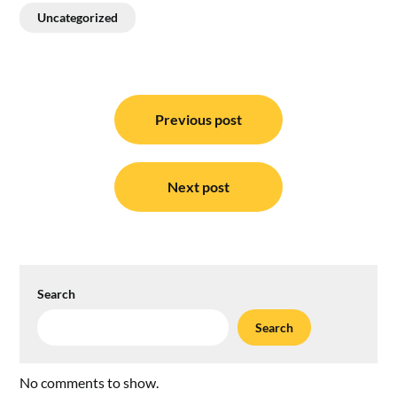
Uncategorized
Post
navigation
Previous post
Next post
Search
Search
No comments to show.