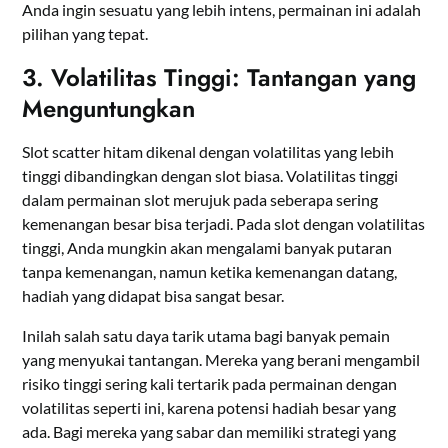
Anda ingin sesuatu yang lebih intens, permainan ini adalah
pilihan yang tepat.
3.
Volatilitas Tinggi: Tantangan yang
Menguntungkan
Slot scatter hitam dikenal dengan volatilitas yang lebih
tinggi dibandingkan dengan slot biasa. Volatilitas tinggi
dalam permainan slot merujuk pada seberapa sering
kemenangan besar bisa terjadi. Pada slot dengan volatilitas
tinggi, Anda mungkin akan mengalami banyak putaran
tanpa kemenangan, namun ketika kemenangan datang,
hadiah yang didapat bisa sangat besar.
Inilah salah satu daya tarik utama bagi banyak pemain
yang menyukai tantangan. Mereka yang berani mengambil
risiko tinggi sering kali tertarik pada permainan dengan
volatilitas seperti ini, karena potensi hadiah besar yang
ada. Bagi mereka yang sabar dan memiliki strategi yang