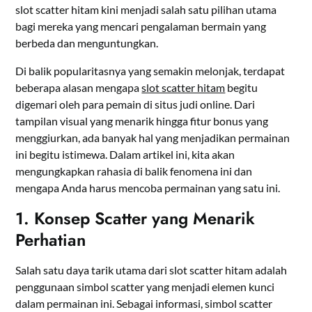
slot scatter hitam kini menjadi salah satu pilihan utama
bagi mereka yang mencari pengalaman bermain yang
berbeda dan menguntungkan.
Di balik popularitasnya yang semakin melonjak, terdapat
beberapa alasan mengapa
slot scatter hitam
begitu
digemari oleh para pemain di situs judi online. Dari
tampilan visual yang menarik hingga fitur bonus yang
menggiurkan, ada banyak hal yang menjadikan permainan
ini begitu istimewa. Dalam artikel ini, kita akan
mengungkapkan rahasia di balik fenomena ini dan
mengapa Anda harus mencoba permainan yang satu ini.
1.
Konsep Scatter yang Menarik
Perhatian
Salah satu daya tarik utama dari slot scatter hitam adalah
penggunaan simbol scatter yang menjadi elemen kunci
dalam permainan ini. Sebagai informasi, simbol scatter