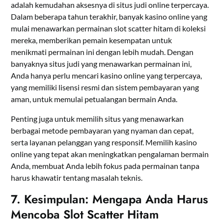
adalah kemudahan aksesnya di situs judi online terpercaya.
Dalam beberapa tahun terakhir, banyak kasino online yang
mulai menawarkan permainan slot scatter hitam di koleksi
mereka, memberikan pemain kesempatan untuk
menikmati permainan ini dengan lebih mudah. Dengan
banyaknya situs judi yang menawarkan permainan ini,
Anda hanya perlu mencari kasino online yang terpercaya,
yang memiliki lisensi resmi dan sistem pembayaran yang
aman, untuk memulai petualangan bermain Anda.
Penting juga untuk memilih situs yang menawarkan
berbagai metode pembayaran yang nyaman dan cepat,
serta layanan pelanggan yang responsif. Memilih kasino
online yang tepat akan meningkatkan pengalaman bermain
Anda, membuat Anda lebih fokus pada permainan tanpa
harus khawatir tentang masalah teknis.
7.
Kesimpulan: Mengapa Anda Harus
Mencoba Slot Scatter Hitam