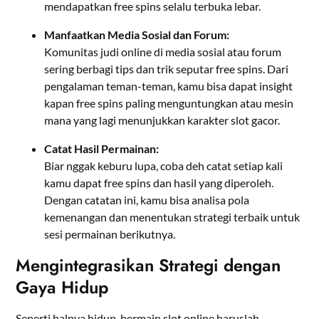
mendapatkan free spins selalu terbuka lebar.
Manfaatkan Media Sosial dan Forum:
Komunitas judi online di media sosial atau forum
sering berbagi tips dan trik seputar free spins. Dari
pengalaman teman-teman, kamu bisa dapat insight
kapan free spins paling menguntungkan atau mesin
mana yang lagi menunjukkan karakter slot gacor.
Catat Hasil Permainan:
Biar nggak keburu lupa, coba deh catat setiap kali
kamu dapat free spins dan hasil yang diperoleh.
Dengan catatan ini, kamu bisa analisa pola
kemenangan dan menentukan strategi terbaik untuk
sesi permainan berikutnya.
Mengintegrasikan Strategi dengan
Gaya Hidup
Seperti halnya hidup, bermain slot online haruslah