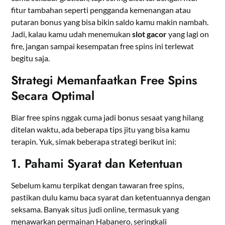
fitur tambahan seperti pengganda kemenangan atau
putaran bonus yang bisa bikin saldo kamu makin nambah.
Jadi, kalau kamu udah menemukan
slot gacor
yang lagi on
fire, jangan sampai kesempatan free spins ini terlewat
begitu saja.
Strategi Memanfaatkan Free Spins
Secara Optimal
Biar free spins nggak cuma jadi bonus sesaat yang hilang
ditelan waktu, ada beberapa tips jitu yang bisa kamu
terapin. Yuk, simak beberapa strategi berikut ini:
1. Pahami Syarat dan Ketentuan
Sebelum kamu terpikat dengan tawaran free spins,
pastikan dulu kamu baca syarat dan ketentuannya dengan
seksama. Banyak situs judi online, termasuk yang
menawarkan permainan Habanero, seringkali