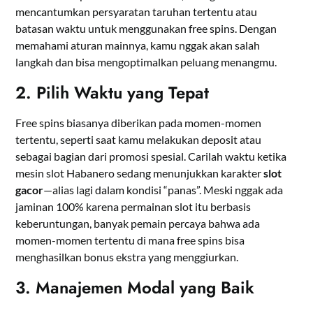
mencantumkan persyaratan taruhan tertentu atau
batasan waktu untuk menggunakan free spins. Dengan
memahami aturan mainnya, kamu nggak akan salah
langkah dan bisa mengoptimalkan peluang menangmu.
2. Pilih Waktu yang Tepat
Free spins biasanya diberikan pada momen-momen
tertentu, seperti saat kamu melakukan deposit atau
sebagai bagian dari promosi spesial. Carilah waktu ketika
mesin slot Habanero sedang menunjukkan karakter
slot
gacor
—alias lagi dalam kondisi “panas”. Meski nggak ada
jaminan 100% karena permainan slot itu berbasis
keberuntungan, banyak pemain percaya bahwa ada
momen-momen tertentu di mana free spins bisa
menghasilkan bonus ekstra yang menggiurkan.
3. Manajemen Modal yang Baik