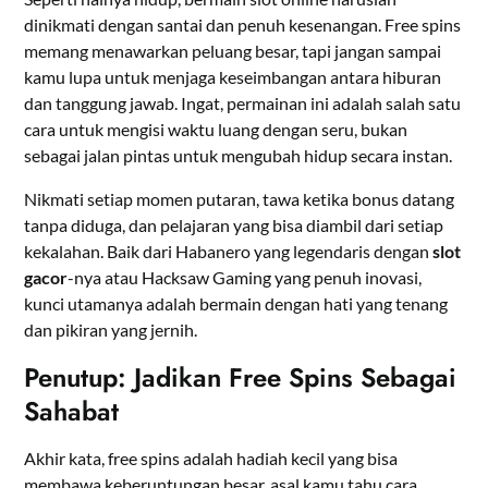
dinikmati dengan santai dan penuh kesenangan. Free spins
memang menawarkan peluang besar, tapi jangan sampai
kamu lupa untuk menjaga keseimbangan antara hiburan
dan tanggung jawab. Ingat, permainan ini adalah salah satu
cara untuk mengisi waktu luang dengan seru, bukan
sebagai jalan pintas untuk mengubah hidup secara instan.
Nikmati setiap momen putaran, tawa ketika bonus datang
tanpa diduga, dan pelajaran yang bisa diambil dari setiap
kekalahan. Baik dari Habanero yang legendaris dengan
slot
gacor
-nya atau Hacksaw Gaming yang penuh inovasi,
kunci utamanya adalah bermain dengan hati yang tenang
dan pikiran yang jernih.
Penutup: Jadikan Free Spins Sebagai
Sahabat
Akhir kata, free spins adalah hadiah kecil yang bisa
membawa keberuntungan besar, asal kamu tahu cara