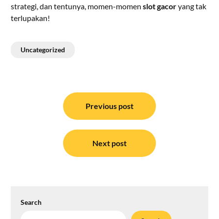
strategi, dan tentunya, momen-momen
slot gacor
yang tak
terlupakan!
Uncategorized
Post
navigation
Previous post
Next post
Search