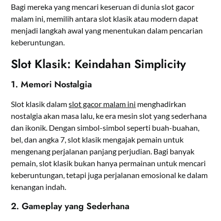
Bagi mereka yang mencari keseruan di dunia slot gacor
malam ini, memilih antara slot klasik atau modern dapat
menjadi langkah awal yang menentukan dalam pencarian
keberuntungan.
Slot Klasik: Keindahan Simplicity
1. Memori Nostalgia
Slot klasik dalam
slot gacor malam ini
menghadirkan
nostalgia akan masa lalu, ke era mesin slot yang sederhana
dan ikonik. Dengan simbol-simbol seperti buah-buahan,
bel, dan angka 7, slot klasik mengajak pemain untuk
mengenang perjalanan panjang perjudian. Bagi banyak
pemain, slot klasik bukan hanya permainan untuk mencari
keberuntungan, tetapi juga perjalanan emosional ke dalam
kenangan indah.
2. Gameplay yang Sederhana