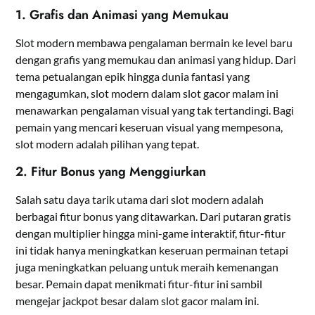
1. Grafis dan Animasi yang Memukau
Slot modern membawa pengalaman bermain ke level baru
dengan grafis yang memukau dan animasi yang hidup. Dari
tema petualangan epik hingga dunia fantasi yang
mengagumkan, slot modern dalam slot gacor malam ini
menawarkan pengalaman visual yang tak tertandingi. Bagi
pemain yang mencari keseruan visual yang mempesona,
slot modern adalah pilihan yang tepat.
2. Fitur Bonus yang Menggiurkan
Salah satu daya tarik utama dari slot modern adalah
berbagai fitur bonus yang ditawarkan. Dari putaran gratis
dengan multiplier hingga mini-game interaktif, fitur-fitur
ini tidak hanya meningkatkan keseruan permainan tetapi
juga meningkatkan peluang untuk meraih kemenangan
besar. Pemain dapat menikmati fitur-fitur ini sambil
mengejar jackpot besar dalam slot gacor malam ini.