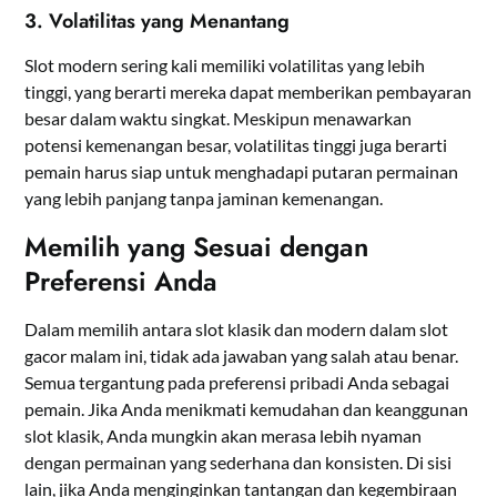
3. Volatilitas yang Menantang
Slot modern sering kali memiliki volatilitas yang lebih
tinggi, yang berarti mereka dapat memberikan pembayaran
besar dalam waktu singkat. Meskipun menawarkan
potensi kemenangan besar, volatilitas tinggi juga berarti
pemain harus siap untuk menghadapi putaran permainan
yang lebih panjang tanpa jaminan kemenangan.
Memilih yang Sesuai dengan
Preferensi Anda
Dalam memilih antara slot klasik dan modern dalam slot
gacor malam ini, tidak ada jawaban yang salah atau benar.
Semua tergantung pada preferensi pribadi Anda sebagai
pemain. Jika Anda menikmati kemudahan dan keanggunan
slot klasik, Anda mungkin akan merasa lebih nyaman
dengan permainan yang sederhana dan konsisten. Di sisi
lain, jika Anda menginginkan tantangan dan kegembiraan