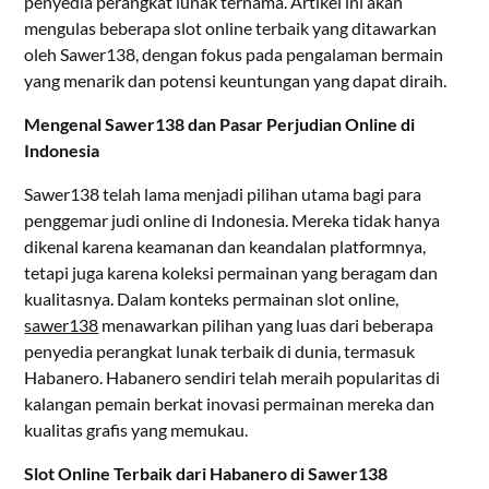
penyedia perangkat lunak ternama. Artikel ini akan
mengulas beberapa slot online terbaik yang ditawarkan
oleh Sawer138, dengan fokus pada pengalaman bermain
yang menarik dan potensi keuntungan yang dapat diraih.
Mengenal Sawer138 dan Pasar Perjudian Online di
Indonesia
Sawer138 telah lama menjadi pilihan utama bagi para
penggemar judi online di Indonesia. Mereka tidak hanya
dikenal karena keamanan dan keandalan platformnya,
tetapi juga karena koleksi permainan yang beragam dan
kualitasnya. Dalam konteks permainan slot online,
sawer138
menawarkan pilihan yang luas dari beberapa
penyedia perangkat lunak terbaik di dunia, termasuk
Habanero. Habanero sendiri telah meraih popularitas di
kalangan pemain berkat inovasi permainan mereka dan
kualitas grafis yang memukau.
Slot Online Terbaik dari Habanero di Sawer138