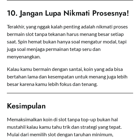
10. Jangan Lupa Nikmati Prosesnya!
Terakhir, yang nggak kalah penting adalah nikmati proses
bermain slot tanpa tekanan harus menang besar setiap
saat. Spin hemat bukan hanya soal mengatur modal, tapi
juga soal menjaga permainan tetap seru dan
menyenangkan.
Kalau kamu bermain dengan santai, koin yang ada bisa
bertahan lama dan kesempatan untuk menang juga lebih
besar karena kamu lebih fokus dan tenang.
Kesimpulan
Memaksimalkan koin di slot tanpa top-up bukan hal
mustahil kalau kamu tahu trik dan strategi yang tepat.
Mulai dari memilih slot dengan taruhan minimum,