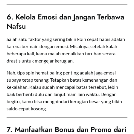
6. Kelola Emosi dan Jangan Terbawa
Nafsu
Salah satu faktor yang sering bikin koin cepat habis adalah
karena bermain dengan emosi. Misalnya, setelah kalah
beberapa kali, kamu malah menaikkan taruhan secara
drastis untuk mengejar kerugian.
Nah, tips spin hemat paling penting adalah jaga emosi
supaya tetap tenang. Tetapkan batas kemenangan dan
kekalahan. Kalau sudah mencapai batas tersebut, lebih
baik berhenti dulu dan lanjut main lain waktu. Dengan
begitu, kamu bisa menghindari kerugian besar yang bikin
saldo cepat kosong.
7. Manfaatkan Bonus dan Promo dari