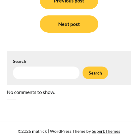
navigation
Previous post
Next post
Search
Search
No comments to show.
©2026 matrick
| WordPress Theme by
SuperbThemes