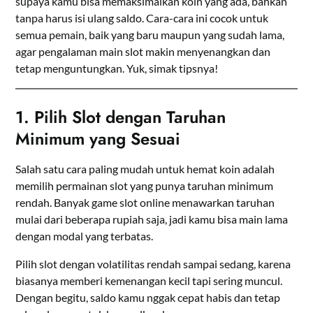
supaya kamu bisa memaksimalkan koin yang ada, bahkan
tanpa harus isi ulang saldo. Cara-cara ini cocok untuk
semua pemain, baik yang baru maupun yang sudah lama,
agar pengalaman main slot makin menyenangkan dan
tetap menguntungkan. Yuk, simak tipsnya!
1. Pilih Slot dengan Taruhan
Minimum yang Sesuai
Salah satu cara paling mudah untuk hemat koin adalah
memilih permainan slot yang punya taruhan minimum
rendah. Banyak game slot online menawarkan taruhan
mulai dari beberapa rupiah saja, jadi kamu bisa main lama
dengan modal yang terbatas.
Pilih slot dengan volatilitas rendah sampai sedang, karena
biasanya memberi kemenangan kecil tapi sering muncul.
Dengan begitu, saldo kamu nggak cepat habis dan tetap