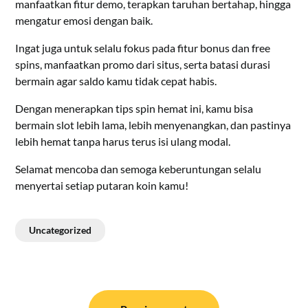
manfaatkan fitur demo, terapkan taruhan bertahap, hingga
mengatur emosi dengan baik.
Ingat juga untuk selalu fokus pada fitur bonus dan free
spins, manfaatkan promo dari situs, serta batasi durasi
bermain agar saldo kamu tidak cepat habis.
Dengan menerapkan tips spin hemat ini, kamu bisa
bermain slot lebih lama, lebih menyenangkan, dan pastinya
lebih hemat tanpa harus terus isi ulang modal.
Selamat mencoba dan semoga keberuntungan selalu
menyertai setiap putaran koin kamu!
Uncategorized
Post