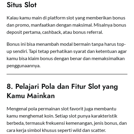
Situs Slot
Kalau kamu main di platform slot yang memberikan bonus
dan promo, manfaatkan dengan maksimal. Misalnya bonus
deposit pertama, cashback, atau bonus referral.
Bonus ini bisa menambah modal bermain tanpa harus top-
up sendiri. Tapi tetap perhatikan syarat dan ketentuan agar
kamu bisa klaim bonus dengan benar dan memaksimalkan
penggunaannya.
8. Pelajari Pola dan Fitur Slot yang
Kamu Mainkan
Mengenal pola permainan slot favorit juga membantu
kamu menghemat koin. Setiap slot punya karakteristik
berbeda, termasuk frekuensi kemenangan, jenis bonus, dan
cara kerja simbol khusus seperti wild dan scatter.