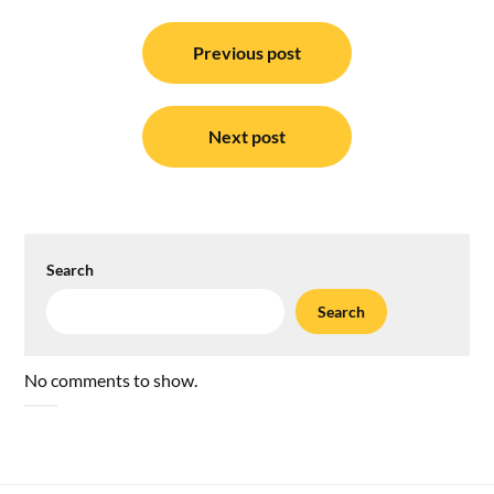
Post
navigation
Previous post
Next post
Search
Search
No comments to show.