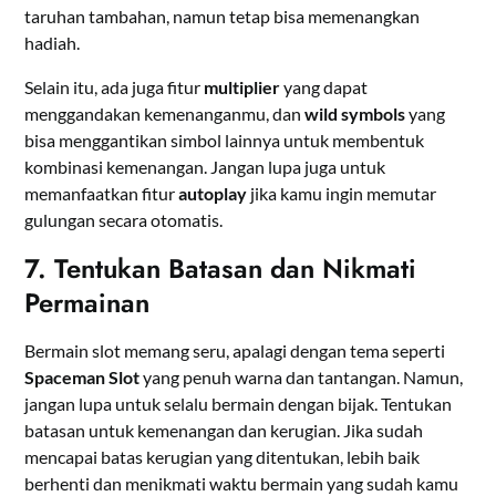
taruhan tambahan, namun tetap bisa memenangkan
hadiah.
Selain itu, ada juga fitur
multiplier
yang dapat
menggandakan kemenanganmu, dan
wild symbols
yang
bisa menggantikan simbol lainnya untuk membentuk
kombinasi kemenangan. Jangan lupa juga untuk
memanfaatkan fitur
autoplay
jika kamu ingin memutar
gulungan secara otomatis.
7. Tentukan Batasan dan Nikmati
Permainan
Bermain slot memang seru, apalagi dengan tema seperti
Spaceman Slot
yang penuh warna dan tantangan. Namun,
jangan lupa untuk selalu bermain dengan bijak. Tentukan
batasan untuk kemenangan dan kerugian. Jika sudah
mencapai batas kerugian yang ditentukan, lebih baik
berhenti dan menikmati waktu bermain yang sudah kamu