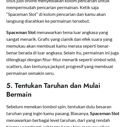
situs judi online menyediakan kolom pencarian untuk
mempermudah pencarian permainan. Ketik saja
“Spaceman Slot” di kolom pencarian dan kamu akan
langsung diarahkan ke permainan tersebut.
Spaceman Slot
menawarkan tema luar angkasa yang
sangat menarik. Grafis yang ciamik dan efek suara yang
memukau akan membuat kamu merasa seperti benar-
benar berada di luar angkasa. Selain itu, permainan ini juga
dilengkapi dengan fitur-fitur menarik seperti simbol wild,
scatters, dan tentunya jackpot progresif yang membuat
permainan semakin seru.
5. Tentukan Taruhan dan Mulai
Bermain
Sebelum menekan tombol spin, tentukan dulu besaran
taruhan yang ingin kamu pasang. Biasanya,
Spaceman Slot
menawarkan berbagai level taruhan, dari yang rendah
hingga yang tinggi, sehingga kamu bisa menyesuaikan