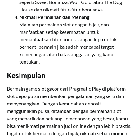
seperti Sweet Bonanza, Wolf Gold, atau The Dog
House dan nikmati fitur-fitur bonusnya.
Nikmati Permainan dan Menang
Mainkan permainan slot dengan bijak, dan
manfaatkan setiap kesempatan untuk
memanfaatkan fitur bonus. Jangan lupa untuk
berhenti bermain jika sudah mencapai target
kemenangan atau batas anggaran yang kamu
tentukan.
Kesimpulan
Bermain game slot gacor dari Pragmatic Play di platform
slot depo pulsa memberikan pengalaman yang seru dan
menyenangkan. Dengan kemudahan deposit
menggunakan pulsa, ditambah dengan permainan slot
yang menarik dan peluang kemenangan yang besar, kamu
bisa menikmati permainan judi online dengan lebih praktis.
Ingat untuk bermain dengan bijak, nikmati setiap momen,