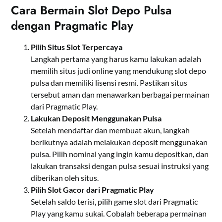
Cara Bermain Slot Depo Pulsa
dengan Pragmatic Play
Pilih Situs Slot Terpercaya
Langkah pertama yang harus kamu lakukan adalah
memilih situs judi online yang mendukung slot depo
pulsa dan memiliki lisensi resmi. Pastikan situs
tersebut aman dan menawarkan berbagai permainan
dari Pragmatic Play.
Lakukan Deposit Menggunakan Pulsa
Setelah mendaftar dan membuat akun, langkah
berikutnya adalah melakukan deposit menggunakan
pulsa. Pilih nominal yang ingin kamu depositkan, dan
lakukan transaksi dengan pulsa sesuai instruksi yang
diberikan oleh situs.
Pilih Slot Gacor dari Pragmatic Play
Setelah saldo terisi, pilih game slot dari Pragmatic
Play yang kamu sukai. Cobalah beberapa permainan