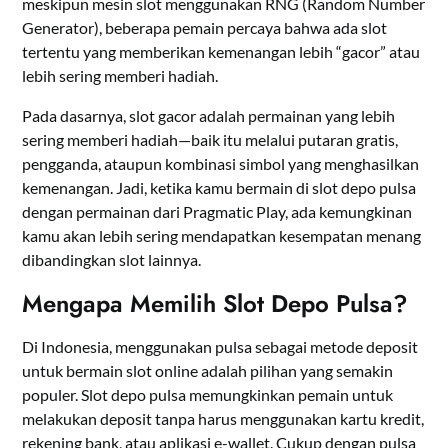
meskipun mesin slot menggunakan RNG (Random Number
Generator), beberapa pemain percaya bahwa ada slot
tertentu yang memberikan kemenangan lebih “gacor” atau
lebih sering memberi hadiah.
Pada dasarnya, slot gacor adalah permainan yang lebih
sering memberi hadiah—baik itu melalui putaran gratis,
pengganda, ataupun kombinasi simbol yang menghasilkan
kemenangan. Jadi, ketika kamu bermain di slot depo pulsa
dengan permainan dari Pragmatic Play, ada kemungkinan
kamu akan lebih sering mendapatkan kesempatan menang
dibandingkan slot lainnya.
Mengapa Memilih Slot Depo Pulsa?
Di Indonesia, menggunakan pulsa sebagai metode deposit
untuk bermain slot online adalah pilihan yang semakin
populer. Slot depo pulsa memungkinkan pemain untuk
melakukan deposit tanpa harus menggunakan kartu kredit,
rekening bank, atau aplikasi e-wallet. Cukup dengan pulsa