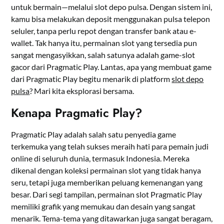
untuk bermain—melalui slot depo pulsa. Dengan sistem ini,
kamu bisa melakukan deposit menggunakan pulsa telepon
seluler, tanpa perlu repot dengan transfer bank atau e-
wallet. Tak hanya itu, permainan slot yang tersedia pun
sangat mengasyikkan, salah satunya adalah game-slot
gacor dari Pragmatic Play. Lantas, apa yang membuat game
dari Pragmatic Play begitu menarik di platform
slot depo
pulsa
? Mari kita eksplorasi bersama.
Kenapa Pragmatic Play?
Pragmatic Play adalah salah satu penyedia game
terkemuka yang telah sukses meraih hati para pemain judi
online di seluruh dunia, termasuk Indonesia. Mereka
dikenal dengan koleksi permainan slot yang tidak hanya
seru, tetapi juga memberikan peluang kemenangan yang
besar. Dari segi tampilan, permainan slot Pragmatic Play
memiliki grafik yang memukau dan desain yang sangat
menarik. Tema-tema yang ditawarkan juga sangat beragam,