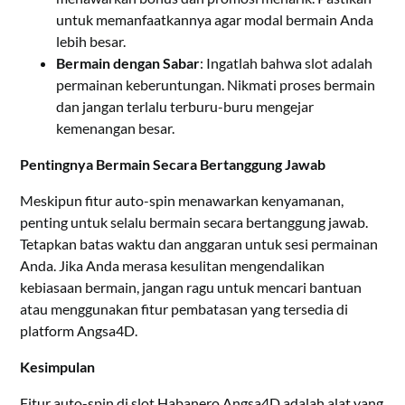
untuk memanfaatkannya agar modal bermain Anda
lebih besar.
Bermain dengan Sabar
:
Ingatlah bahwa slot adalah
permainan keberuntungan.
Nikmati proses bermain
dan jangan terlalu terburu-buru mengejar
kemenangan besar.
Pentingnya Bermain Secara Bertanggung Jawab
Meskipun fitur auto-spin menawarkan kenyamanan,
penting untuk selalu bermain secara bertanggung jawab.
Tetapkan batas waktu dan anggaran untuk sesi permainan
Anda.
Jika Anda merasa kesulitan mengendalikan
kebiasaan bermain, jangan ragu untuk mencari bantuan
atau menggunakan fitur pembatasan yang tersedia di
platform Angsa4D.
Kesimpulan
Fitur auto-spin di slot Habanero Angsa4D adalah alat yang