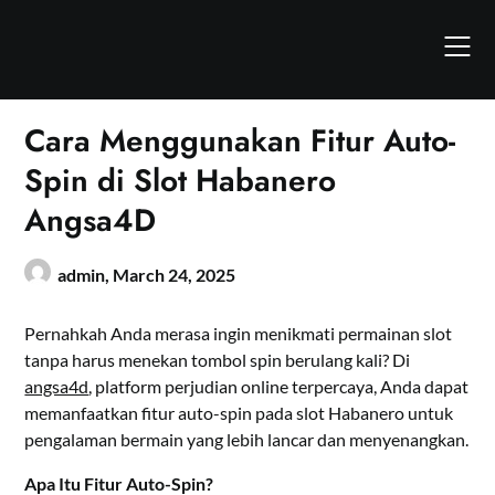
Skip
to
content
Cara Menggunakan Fitur Auto-
Spin di Slot Habanero
Angsa4D
admin,
March 24, 2025
Pernahkah Anda merasa ingin menikmati permainan slot
tanpa harus menekan tombol spin berulang kali?
Di
angsa4d
, platform perjudian online terpercaya, Anda dapat
memanfaatkan fitur auto-spin pada slot Habanero untuk
pengalaman bermain yang lebih lancar dan menyenangkan.
Apa Itu Fitur Auto-Spin?