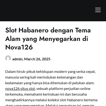
Skip
to
content
Slot Habanero dengan Tema
Alam yang Menyegarkan di
Nova126
admin,
March 26, 2025
Dalam hiruk-pikuk kehidupan modern yang serba cepat,
manusia sering kali merindukan ketenangan dan
kedamaian yang hanya bisa ditemukan di pelukan alam.
nova126 situs slot
, sebuah platform perjudian online
terkemuka, memahami kerinduan ini dan berusaha
menghadirkannya melalui koleksi slot Habanero bertema
alam yang menyegarkan.
Melalui permainan ini, pemain