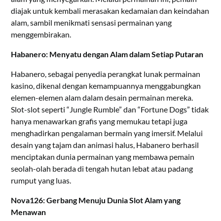
diajak untuk kembali merasakan kedamaian dan keindahan
alam, sambil menikmati sensasi permainan yang
menggembirakan.
Habanero: Menyatu dengan Alam dalam Setiap Putaran
Habanero, sebagai penyedia perangkat lunak permainan
kasino, dikenal dengan kemampuannya menggabungkan
elemen-elemen alam dalam desain permainan mereka.
Slot-slot seperti “Jungle Rumble” dan “Fortune Dogs” tidak
hanya menawarkan grafis yang memukau tetapi juga
menghadirkan pengalaman bermain yang imersif.
Melalui
desain yang tajam dan animasi halus, Habanero berhasil
menciptakan dunia permainan yang membawa pemain
seolah-olah berada di tengah hutan lebat atau padang
rumput yang luas.
​
Nova126: Gerbang Menuju Dunia Slot Alam yang
Menawan