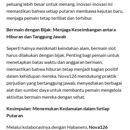
peluang lebih besar untuk menang.
Inovasi-inovasi ini
memastikan bahwa setiap putaran membawa kejutan baru,
menjaga pemain tetap terlibat dan terhibur.
​
Bermain dengan Bijak: Menjaga Keseimbangan antara
Hiburan dan Tanggung Jawab
Seperti halnya menikmati keindahan alam, bermain slot
harus dilakukan dengan bijak.
Penting bagi pemain untuk
menetapkan batas waktu dan anggaran bermain,
memastikan bahwa hiburan tetap menjadi bagian positif
dalam kehidupan mereka.
Nova126 mendukung praktik
perjudian yang bertanggung jawab, menyediakan berbagai
alat dan sumber daya untuk membantu pemain mengelola
aktivitas bermain mereka dengan sehat.
Kesimpulan: Menemukan Kedamaian dalam Setiap
Putaran
Melalui kolaborasinya dengan Habanero,
Nova126