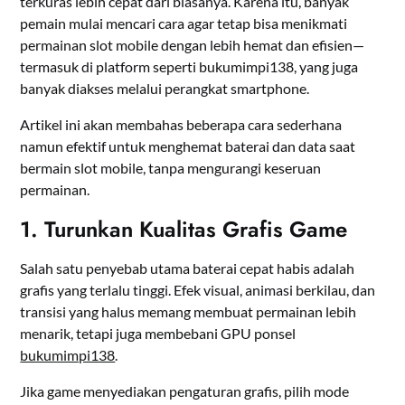
terkuras lebih cepat dari biasanya. Karena itu, banyak
pemain mulai mencari cara agar tetap bisa menikmati
permainan slot mobile dengan lebih hemat dan efisien—
termasuk di platform seperti
bukumimpi138
, yang juga
banyak diakses melalui perangkat smartphone.
Artikel ini akan membahas beberapa cara sederhana
namun efektif untuk menghemat baterai dan data saat
bermain slot mobile, tanpa mengurangi keseruan
permainan.
1. Turunkan Kualitas Grafis Game
Salah satu penyebab utama baterai cepat habis adalah
grafis yang terlalu tinggi. Efek visual, animasi berkilau, dan
transisi yang halus memang membuat permainan lebih
menarik, tetapi juga membebani GPU ponsel
bukumimpi138
.
Jika game menyediakan pengaturan grafis, pilih mode