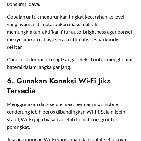
konsumsi daya.
Cobalah untuk menurunkan tingkat kecerahan ke level
yang nyaman di mata, bukan maksimal. Jika
memungkinkan, aktifkan fitur auto-brightness agar ponsel
menyesuaikan cahaya secara otomatis sesuai kondisi
sekitar.
Cara ini sederhana, tetapi sangat efektif untuk menghemat
baterai dalam jangka panjang.
6. Gunakan Koneksi Wi-Fi Jika
Tersedia
Menggunakan data seluler saat bermain slot mobile
cenderung lebih boros dibandingkan Wi-Fi. Selain lebih
stabil, Wi-Fi juga biasanya lebih hemat energi untuk
perangkat.
Jika ada jaringan Wi-Fi yang aman dan stabil, sebaiknya