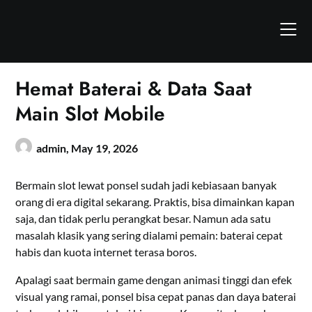
Skip
to
content
Hemat Baterai & Data Saat
Main Slot Mobile
admin,
May 19, 2026
Bermain slot lewat ponsel sudah jadi kebiasaan banyak
orang di era digital sekarang. Praktis, bisa dimainkan kapan
saja, dan tidak perlu perangkat besar. Namun ada satu
masalah klasik yang sering dialami pemain: baterai cepat
habis dan kuota internet terasa boros.
Apalagi saat bermain game dengan animasi tinggi dan efek
visual yang ramai, ponsel bisa cepat panas dan daya baterai