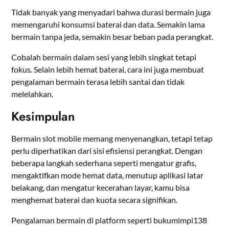
Tidak banyak yang menyadari bahwa durasi bermain juga
memengaruhi konsumsi baterai dan data. Semakin lama
bermain tanpa jeda, semakin besar beban pada perangkat.
Cobalah bermain dalam sesi yang lebih singkat tetapi
fokus. Selain lebih hemat baterai, cara ini juga membuat
pengalaman bermain terasa lebih santai dan tidak
melelahkan.
Kesimpulan
Bermain slot mobile memang menyenangkan, tetapi tetap
perlu diperhatikan dari sisi efisiensi perangkat. Dengan
beberapa langkah sederhana seperti mengatur grafis,
mengaktifkan mode hemat data, menutup aplikasi latar
belakang, dan mengatur kecerahan layar, kamu bisa
menghemat baterai dan kuota secara signifikan.
Pengalaman bermain di platform seperti
bukumimpi138