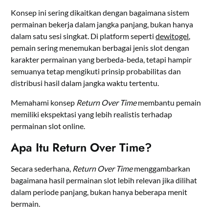
Konsep ini sering dikaitkan dengan bagaimana sistem
permainan bekerja dalam jangka panjang, bukan hanya
dalam satu sesi singkat. Di platform seperti
dewitogel
,
pemain sering menemukan berbagai jenis slot dengan
karakter permainan yang berbeda-beda, tetapi hampir
semuanya tetap mengikuti prinsip probabilitas dan
distribusi hasil dalam jangka waktu tertentu.
Memahami konsep
Return Over Time
membantu pemain
memiliki ekspektasi yang lebih realistis terhadap
permainan slot online.
Apa Itu Return Over Time?
Secara sederhana,
Return Over Time
menggambarkan
bagaimana hasil permainan slot lebih relevan jika dilihat
dalam periode panjang, bukan hanya beberapa menit
bermain.