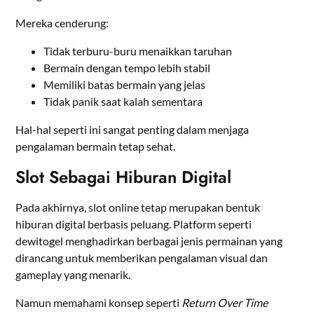
Mereka cenderung:
Tidak terburu-buru menaikkan taruhan
Bermain dengan tempo lebih stabil
Memiliki batas bermain yang jelas
Tidak panik saat kalah sementara
Hal-hal seperti ini sangat penting dalam menjaga
pengalaman bermain tetap sehat.
Slot Sebagai Hiburan Digital
Pada akhirnya, slot online tetap merupakan bentuk
hiburan digital berbasis peluang. Platform seperti
dewitogel menghadirkan berbagai jenis permainan yang
dirancang untuk memberikan pengalaman visual dan
gameplay yang menarik.
Namun memahami konsep seperti
Return Over Time